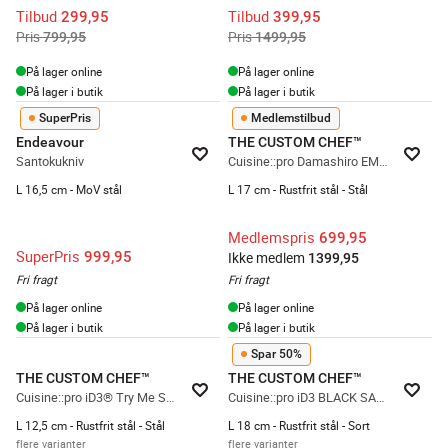
Tilbud
Tilbud
299,95
399,95
Pris
Pris
799,95
1499,95
På lager online
På lager online
På lager i butik
På lager i butik
SuperPris
Medlemstilbud
Endeavour
THE CUSTOM CHEF™
Santokukniv
Cuisine::pro Damashiro EMPEROR Santokukniv
L 16,5 cm - MoV stål
L 17 cm - Rustfrit stål - Stål
Medlemspris
699,95
SuperPris
999,95
Ikke medlem
1399,95
Fri fragt
Fri fragt
På lager online
På lager online
På lager i butik
På lager i butik
Spar 50%
THE CUSTOM CHEF™
THE CUSTOM CHEF™
Cuisine::pro iD3® Try Me Santokukniv
Cuisine::pro iD3 BLACK SAMURAI™ Santokukniv
L 12,5 cm - Rustfrit stål - Stål
L 18 cm - Rustfrit stål - Sort
flere varianter
flere varianter