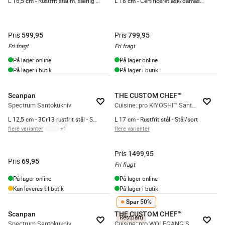
L 16,5 cm - Rustfrit stål m. særlig hård hærdning
L 18 cm - Certificeret ask/damaskusstål - Brun/sølv
Pris
Pris
599,95
799,95
Fri fragt
Fri fragt
På lager online
På lager online
På lager i butik
På lager i butik
Scanpan
THE CUSTOM CHEF™
Spectrum Santokukniv
Cuisine::pro KIYOSHI™ Santokukniv
L 12,5 cm - 3Cr13 rustfrit stål - Sort
L 17 cm - Rustfrit stål - Stål/sort
flere varianter
+
1
flere varianter
Pris
1499,95
Pris
69,95
Fri fragt
På lager online
På lager online
Kan leveres til butik
På lager i butik
Spar 50%
Scanpan
THE CUSTOM CHEF™
Restparti
Spectrum Santokukniv
Cuisine::pro WOLFGANG STARKE™ Santokukniv