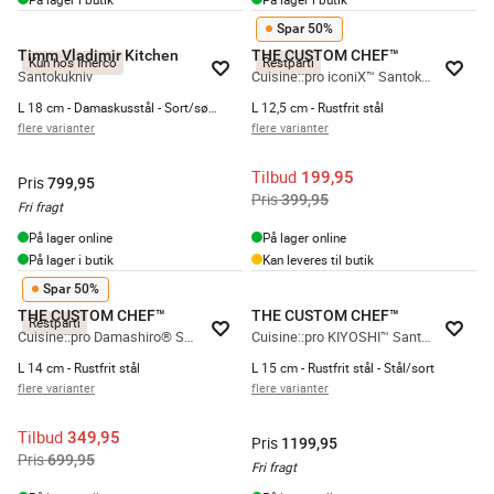
Spar 50%
Timm Vladimir Kitchen
THE CUSTOM CHEF™
Kun hos Imerco
Restparti
Santokukniv
Cuisine::pro iconiX™ Santokukniv
L 18 cm - Damaskusstål - Sort/sølvfarvet
L 12,5 cm - Rustfrit stål
flere varianter
flere varianter
Tilbud
199,95
Pris
799,95
Pris
399,95
Fri fragt
På lager online
På lager online
På lager i butik
Kan leveres til butik
Spar 50%
THE CUSTOM CHEF™
THE CUSTOM CHEF™
Restparti
Cuisine::pro Damashiro® Santokukniv
Cuisine::pro KIYOSHI™ Santokukniv
L 14 cm - Rustfrit stål
L 15 cm - Rustfrit stål - Stål/sort
flere varianter
flere varianter
Tilbud
349,95
Pris
1199,95
Pris
699,95
Fri fragt