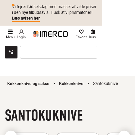
Vi fejrer fødselsdag med masser af vilde priser
i den nye tilbudsavis. Husk at vi prismatcher!
Læs avisen her
Menu
Login
Favorit
Kurv
Klik & hent
Byt i 1 år
Prismatch
Santokuknive
Køkkenknive og sakse
Køkkenknive
SANTOKUKNIVE