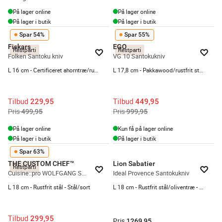
På lager online
På lager online
På lager i butik
På lager i butik
Spar 54%
Spar 55%
Fiskars
EGO
Restparti
Restparti
Folken Santoku kniv
VG 10 Santokukniv
L 16 cm - Certificeret ahorntræ/rustfrit stål - Natur
L 17,8 cm - Pakkawood/rustfrit stål - Sort
Tilbud
Tilbud
229,95
449,95
Pris
Pris
499,95
999,95
På lager online
Kun få på lager online
På lager i butik
På lager i butik
Spar 63%
THE CUSTOM CHEF™
Lion Sabatier
Restparti
Cuisine::pro WOLFGANG STARKE™ Santokukniv
Ideal Provence Santokukniv
L 18 cm - Rustfrit stål - Stål/sort
L 18 cm - Rustfrit stål/oliventræ - Brun
Tilbud
299,95
Pris
1269,95