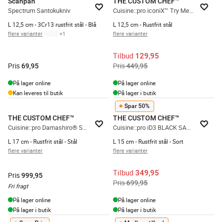
Scanpan
THE CUSTOM CHEF™
Spectrum Santokukniv
Cuisine::pro iconiX™ Try Me Santokukniv
L 12,5 cm - 3Cr13 rustfrit stål - Blå
L 12,5 cm - Rustfrit stål
flere varianter
+
1
flere varianter
Tilbud
129,95
Pris
Pris
69,95
449,95
På lager online
På lager online
Kan leveres til butik
På lager i butik
Spar 50%
THE CUSTOM CHEF™
THE CUSTOM CHEF™
Cuisine::pro Damashiro® Santokukniv
Cuisine::pro iD3 BLACK SAMURAI™ Santokukniv
L 17 cm - Rustfrit stål - Stål
L 15 cm - Rustfrit stål - Sort
flere varianter
flere varianter
Tilbud
349,95
Pris
999,95
Pris
699,95
Fri fragt
På lager online
På lager online
På lager i butik
På lager i butik