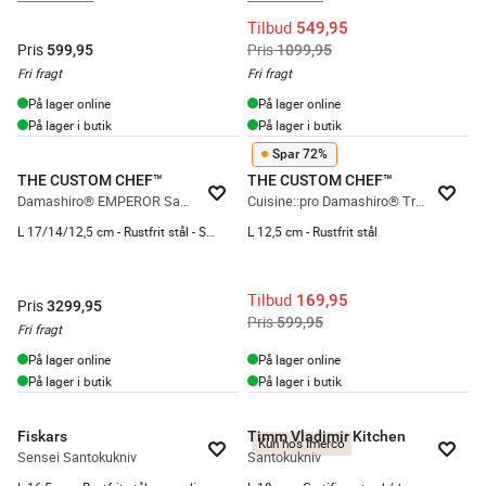
Tilbud
549,95
Pris
Pris
599,95
1099,95
Fri fragt
Fri fragt
På lager online
På lager online
På lager i butik
På lager i butik
Spar 72%
THE CUSTOM CHEF™
THE CUSTOM CHEF™
Damashiro® EMPEROR Santokuknivsæt - 3 dele
Cuisine::pro Damashiro® Try Me Santokukniv
L 17/14/12,5 cm - Rustfrit stål - Stål
L 12,5 cm - Rustfrit stål
Tilbud
169,95
Pris
3299,95
Pris
599,95
Fri fragt
På lager online
På lager online
På lager i butik
På lager i butik
Fiskars
Timm Vladimir Kitchen
Kun hos Imerco
Sensei Santokukniv
Santokukniv