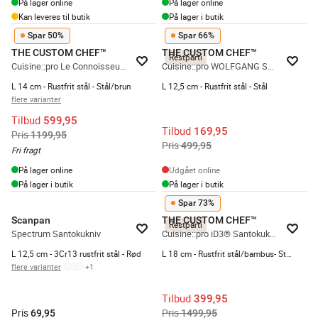
På lager online
På lager online
Kan leveres til butik
På lager i butik
Spar 50%
Spar 66%
THE CUSTOM CHEF™
THE CUSTOM CHEF™
Restparti
Cuisine::pro Le Connoisseur Santokukniv
Cuisine::pro WOLFGANG STARKE™ Try Me Santokukniv
L 14 cm - Rustfrit stål - Stål/brun
L 12,5 cm - Rustfrit stål - Stål
flere varianter
Tilbud
599,95
Tilbud
169,95
Pris
1199,95
Pris
499,95
Fri fragt
På lager online
Udgået online
På lager i butik
På lager i butik
Spar 73%
Scanpan
THE CUSTOM CHEF™
Restparti
Spectrum Santokukniv
Cuisine::pro iD3® Santokukniv og skærebræt
L 12,5 cm - 3Cr13 rustfrit stål - Rød
L 18 cm - Rustfrit stål/bambus- Stål/natur
flere varianter
+
1
Tilbud
399,95
Pris
Pris
69,95
1499,95