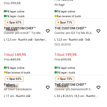
Pris
799,95
Fri fragt
På lager online
På lager online
På lager i butik
Kan leveres til butik
Spar 67%
Spar 71%
THE CUSTOM CHEF™
THE CUSTOM CHEF™
Restparti
Cuisine::pro iconiX™ Try Me Santokukniv
Cuisine::pro iD3 Try Me BLACK SAMURAI Santokukniv
L 12,5 cm - Rustfrit stål - Sølvfarvet/hvid
L 12,5 cm - Rustfrit stål - Stål
flere varianter
Tilbud
Tilbud
149,95
199,95
Pris
Pris
449,95
699,95
På lager online
På lager online
Kan leveres til butik
På lager i butik
Spar 63%
Spar 73%
Fiskars
THE CUSTOM CHEF™
Restparti
Restparti
All Steel Santokukniv
Cuisine::pro Damashiro® Santokukniv og skærebræt
L 17 cm - Rustfrit stål
L 34 x B 24,5/L 16,5 cm - Rustfrit stål/bambus