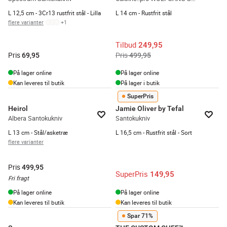
L 12,5 cm - 3Cr13 rustfrit stål - Lilla
L 14 cm - Rustfrit stål
flere varianter
+
1
Tilbud
249,95
Pris
Pris
69,95
499,95
På lager online
På lager online
Kan leveres til butik
På lager i butik
SuperPris
Heirol
Jamie Oliver by Tefal
Albera Santokukniv
Santokukniv
L 13 cm - Stål/asketræ
L 16,5 cm - Rustfrit stål - Sort
flere varianter
Pris
499,95
SuperPris
149,95
Fri fragt
På lager online
På lager online
Kan leveres til butik
Kan leveres til butik
Spar 71%