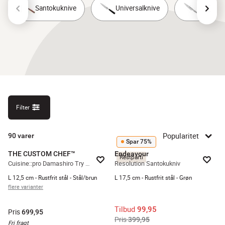
Santokuknive
Universalknive
Kokkekn
Filter
Popularitet
90
varer
Spar 75%
THE CUSTOM CHEF™
Endeavour
Restparti
Cuisine::pro Damashiro Try Me EMPEROR Santokukniv
Resolution Santokukniv
L 12,5 cm - Rustfrit stål - Stål/brun
L 17,5 cm - Rustfrit stål - Grøn
flere varianter
Tilbud
99,95
Pris
699,95
Pris
399,95
Fri fragt