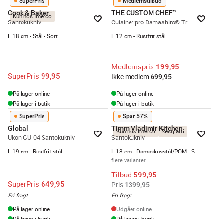
SuperPris
Medlemstilbud
Cook & Baker
THE CUSTOM CHEF™
Kun hos Imerco
Santokukniv
Cuisine::pro Damashiro® Try Me Mini Kødøkse
L 18 cm - Stål - Sort
L 12 cm - Rustfrit stål
Medlemspris
199,95
SuperPris
99,95
Ikke medlem
699,95
På lager online
På lager online
På lager i butik
På lager i butik
SuperPris
Spar 57%
Global
Timm Vladimir Kitchen
Kun hos Imerco
Restparti
Ukon GU-04 Santokukniv
Santokukniv
L 19 cm - Rustfrit stål
L 18 cm - Damaskusstål/POM - Sort/messing
flere varianter
Tilbud
599,95
SuperPris
649,95
Pris
1399,95
Fri fragt
Fri fragt
På lager online
Udgået online
På lager i butik
På lager i butik