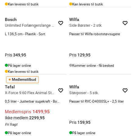
Kan leveres til butik
Kan leveres til butik
Bosch
Wilfa
Unlimited Forlængerslange BHZUFEHN
Side Børster - 2 stk.
L 136,5 cm - Plastik - Sort
Passer til Wilfa robotstøvsugere
Pris
Pris
349,95
129,95
På lager online
Kommer online - få besked
Kan leveres til butik
Medlemstilbud
Tefal
Wilfa
X-Force 9.60 Flex Animal Støvsuger
Støvposer - 5 stk.
0,5 liter - Justerbar sugekraft - Boost-funktion
Passer til RVC-D4000SL+ - 2,5 liter
Medlemspris
1499,95
Ikke medlem
2299,95
Pris
159,95
Fri fragt
På lager online
På lager online