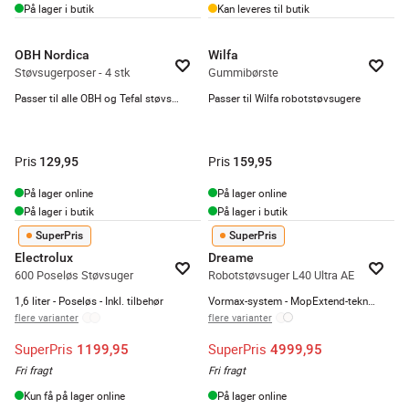
På lager i butik
Kan leveres til butik
OBH Nordica
Wilfa
Støvsugerposer - 4 stk
Gummibørste
Passer til alle OBH og Tefal støvsugere
Passer til Wilfa robotstøvsugere
Pris
Pris
129,95
159,95
På lager online
På lager online
På lager i butik
På lager i butik
SuperPris
SuperPris
Electrolux
Dreame
600 Poseløs Støvsuger
Robotstøvsuger L40 Ultra AE
1,6 liter - Poseløs - Inkl. tilbehør
Vormax-system - MopExtend-teknologi - Pathfinder navigation
flere varianter
flere varianter
SuperPris
SuperPris
1199,95
4999,95
Fri fragt
Fri fragt
Kun få på lager online
På lager online