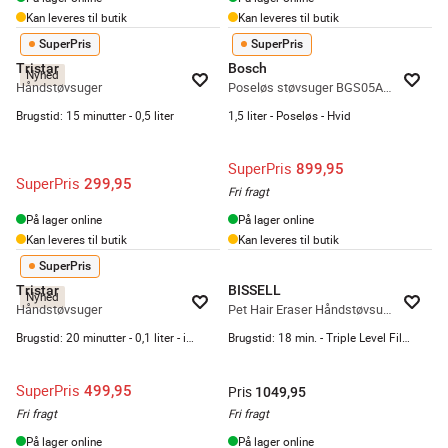
Kan leveres til butik
Kan leveres til butik
SuperPris
SuperPris
Tristar
Bosch
Nyhed
Håndstøvsuger
Poseløs støvsuger BGS05A322 Serie 2
Brugstid: 15 minutter - 0,5 liter
1,5 liter - Poseløs - Hvid
SuperPris
899,95
SuperPris
299,95
Fri fragt
På lager online
På lager online
Kan leveres til butik
Kan leveres til butik
SuperPris
Tristar
BISSELL
Nyhed
Håndstøvsuger
Pet Hair Eraser Håndstøvsuger
Brugstid: 20 minutter - 0,1 liter - inkl. tilbehør
Brugstid: 18 min. - Triple Level Filtration - Inkl. mundstykker
SuperPris
499,95
Pris
1049,95
Fri fragt
Fri fragt
På lager online
På lager online