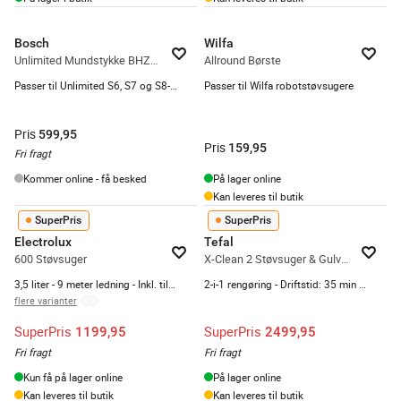
Bosch
Wilfa
Unlimited Mundstykke BHZUHFN
Allround Børste
Passer til Unlimited S6, S7 og S8-serierne
Passer til Wilfa robotstøvsugere
Pris
599,95
Pris
159,95
Fri fragt
Kommer online - få besked
På lager online
Kan leveres til butik
SuperPris
SuperPris
Electrolux
Tefal
600 Støvsuger
X-Clean 2 Støvsuger & Gulvvasker
3,5 liter - 9 meter ledning - Inkl. tilbehør
2-i-1 rengøring - Driftstid: 35 min - Sort
flere varianter
SuperPris
SuperPris
1199,95
2499,95
Fri fragt
Fri fragt
Kun få på lager online
På lager online
Kan leveres til butik
Kan leveres til butik