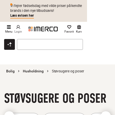
Vi fejrer fødselsdag med vilde priser på kendte
brands i den nye tilbudsavis!
Læs avisen her
Menu
Login
Favorit
Kurv
Klik & hent
Byt i 1 år
Prismatch
Støvsugere og poser
Bolig
Husholdning
STØVSUGERE OG POSER