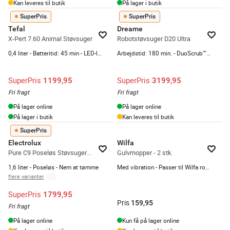
Kan leveres til butik
På lager i butik
SuperPris
SuperPris
Tefal
Dreame
X-Pert 7.60 Animal Støvsuger
Robotstøvsuger D20 Ultra
0,4 liter - Batteritid: 45 min - LED-lys i mundstykket
Arbejdstid: 180 min. - DuoScrub™ moppefunktion
SuperPris
SuperPris
1199,95
3199,95
Fri fragt
Fri fragt
På lager online
På lager online
På lager i butik
Kan leveres til butik
SuperPris
Electrolux
Wilfa
Pure C9 Poseløs Støvsuger PC91-8STM
Gulvmopper - 2 stk.
1,6 liter - Poseløs - Nem at tømme
Med vibration - Passer til Wilfa robotstøvsugere
flere varianter
SuperPris
1799,95
Pris
159,95
Fri fragt
På lager online
Kun få på lager online