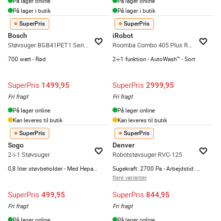
På lager online
På lager online
På lager i butik
På lager i butik
SuperPris
SuperPris
Bosch
iRobot
Støvsuger BGB41PET1 Serie 4
Roomba Combo 405 Plus Robotstøvsuger
700 watt - Rød
2-i-1 funktion - AutoWash™ - Sort
SuperPris
SuperPris
1499,95
2999,95
Fri fragt
Fri fragt
På lager online
På lager online
Kan leveres til butik
Kan leveres til butik
SuperPris
SuperPris
Sogo
Denver
2-i-1 Støvsuger
Robotstøvsuger RVC-125
0,8 liter støvbeholder - Med Hepa-filter - Inkl. tilbehør
Sugekraft: 2700 Pa - Arbejdstid: 150 minutter - 4 programmer
flere varianter
SuperPris
SuperPris
499,95
844,95
Fri fragt
Fri fragt
På lager online
På lager online