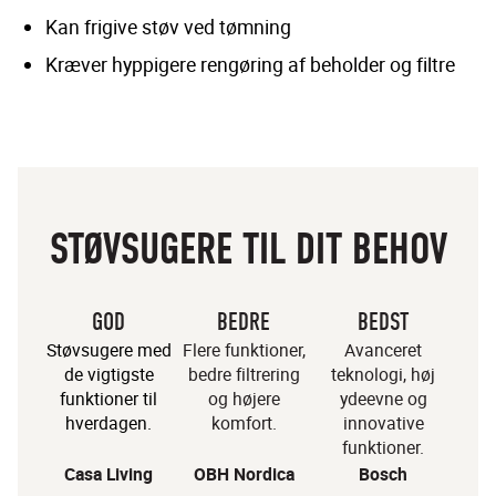
Kan frigive støv ved tømning
Kræver hyppigere rengøring af beholder og filtre
STØVSUGERE TIL DIT BEHOV
GOD
BEDRE
BEDST
Støvsugere med
Flere funktioner,
Avanceret
de vigtigste
bedre filtrering
teknologi, høj
funktioner til
og højere
ydeevne og
hverdagen.
komfort.
innovative
funktioner.
Casa Living
OBH Nordica
Bosch