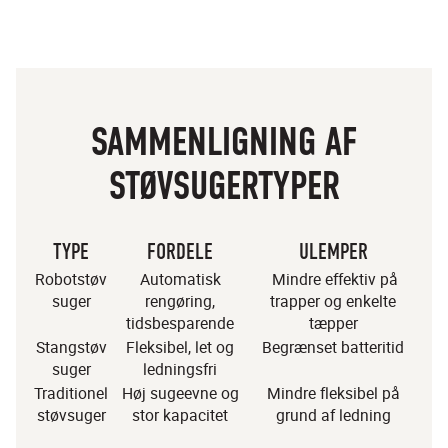
SAMMENLIGNING AF
STØVSUGERTYPER
TYPE
FORDELE
ULEMPER
Robotstøv
Automatisk
Mindre effektiv på
suger
rengøring,
trapper og enkelte
tidsbesparende
tæpper
Stangstøv
Fleksibel, let og
Begrænset batteritid
suger
ledningsfri
Traditionel
Høj sugeevne og
Mindre fleksibel på
støvsuger
stor kapacitet
grund af ledning