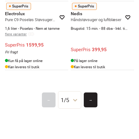
SuperPris
SuperPris
Electrolux
Nedis
Pure C9 Poseløs Støvsuger PC91-GREEN
Håndstøvsuger og luftblæser
1,6 liter - Poseløs - Nem at tømme
Brugstid: 15 min. - 88 dba - Inkl. tilbehør
flere varianter
SuperPris
1599,95
SuperPris
399,95
Fri fragt
Kun få på lager online
På lager online
Kan leveres til butik
Kan leveres til butik
1/5
←
→