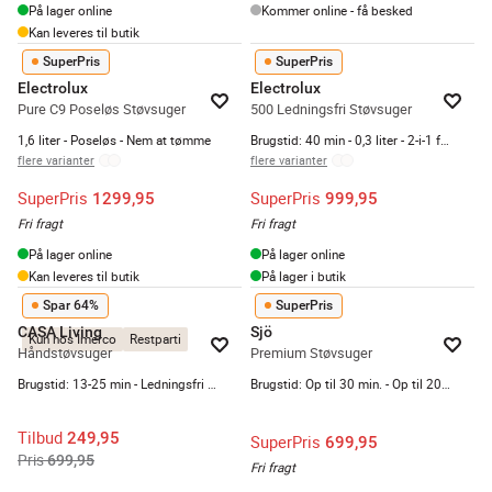
På lager online
Kommer online - få besked
Kan leveres til butik
SuperPris
SuperPris
Electrolux
Electrolux
Pure C9 Poseløs Støvsuger
500 Ledningsfri Støvsuger
1,6 liter - Poseløs - Nem at tømme
Brugstid: 40 min - 0,3 liter - 2-i-1 funktion
flere varianter
flere varianter
SuperPris
SuperPris
1299,95
999,95
Fri fragt
Fri fragt
På lager online
På lager online
Kan leveres til butik
På lager i butik
Spar 64%
SuperPris
CASA Living
Sjö
Kun hos Imerco
Restparti
Håndstøvsuger
Premium Støvsuger
Brugstid: 13-25 min - Ledningsfri - Inkl. Tilbehør
Brugstid: Op til 30 min. - Op til 200 watt - 400 ml
Tilbud
249,95
SuperPris
699,95
Pris
699,95
Fri fragt