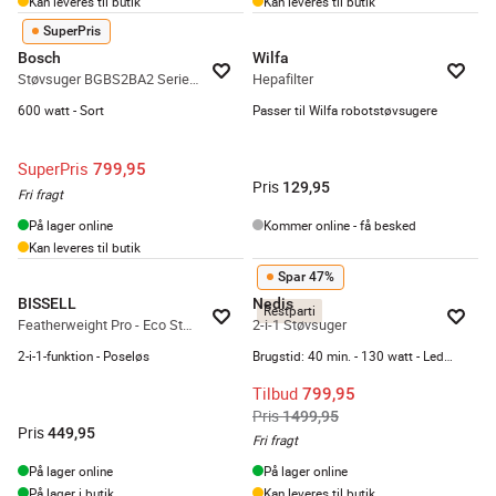
Kan leveres til butik
Kan leveres til butik
SuperPris
Bosch
Wilfa
Støvsuger BGBS2BA2 Serie 2
Hepafilter
600 watt - Sort
Passer til Wilfa robotstøvsugere
SuperPris
799,95
Pris
129,95
Fri fragt
På lager online
Kommer online - få besked
Kan leveres til butik
Spar 47%
BISSELL
Nedis
Restparti
Featherweight Pro - Eco Støvsuger
2-i-1 Støvsuger
2-i-1-funktion - Poseløs
Brugstid: 40 min. - 130 watt - Ledningsfri
Tilbud
799,95
Pris
1499,95
Pris
449,95
Fri fragt
På lager online
På lager online
På lager i butik
Kan leveres til butik