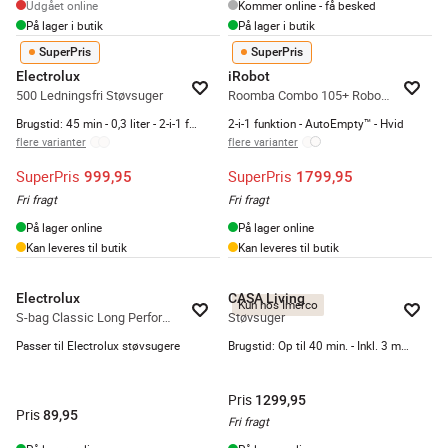
Udgået online
Kommer online - få besked
På lager i butik
På lager i butik
SuperPris
SuperPris
Electrolux
iRobot
500 Ledningsfri Støvsuger
Roomba Combo 105+ Robotstøvsuger
Brugstid: 45 min - 0,3 liter - 2-i-1 funktion
2-i-1 funktion - AutoEmpty™ - Hvid
flere varianter
flere varianter
SuperPris
SuperPris
999,95
1799,95
Fri fragt
Fri fragt
På lager online
På lager online
Kan leveres til butik
Kan leveres til butik
Electrolux
CASA Living
Kun hos Imerco
S-bag Classic Long Performance Støvsugerpose - 4 stk.
Støvsuger
Passer til Electrolux støvsugere
Brugstid: Op til 40 min. - Inkl. 3 mundstykker - Ledningsfri
Pris
1299,95
Pris
89,95
Fri fragt