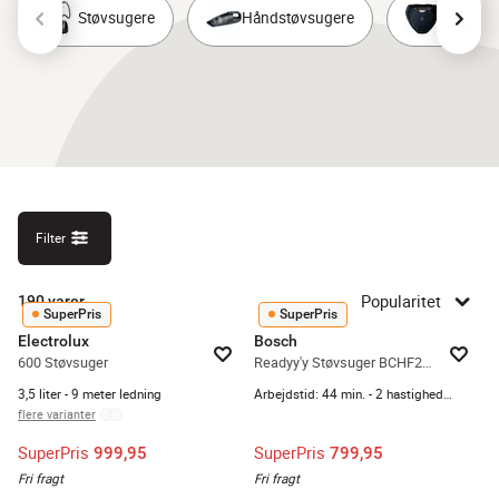
Støvsugere
Håndstøvsugere
Robotst
Filter
Popularitet
190
varer
SuperPris
SuperPris
Electrolux
Bosch
600 Støvsuger
Readyy'y Støvsuger BCHF220B
3,5 liter - 9 meter ledning
Arbejdstid: 44 min. - 2 hastighedstrin
flere varianter
SuperPris
SuperPris
999,95
799,95
Fri fragt
Fri fragt