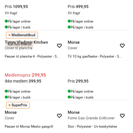
Pris
Pris
1099,95
499,95
Fri fragt
Fri fragt
På lager online
På lager online
På lager i butik
På lager i butik
Medlemstilbud
Timm Vladimir Kitchen
Morsø
Kun hos Imerco
Cover til plancha
Cover
Passer til plancha 4 - Polyester - Sort
Til 10 kg gasflaske - Polyester - Sort
Medlemspris
299,95
Ikke medlem
Pris
399,95
299,95
På lager online
På lager online
På lager i butik
På lager i butik
SuperPris
Morsø
Morsø
Cover
Forno Gas Grande Grillcover
Passer til Morsø Medio gasgrill
Stor - Polyester - Uv-beskyttelse