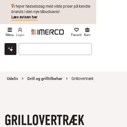
Vi fejrer fødselsdag med vilde priser på kendte
brands i den nye tilbudsavis!
Læs avisen her
Menu
Login
Favorit
Kurv
Klik & hent
Byt i 1 år
Prismatch
Grillovertræk
Udeliv
Grill og grilltilbehør
GRILLOVERTRÆK