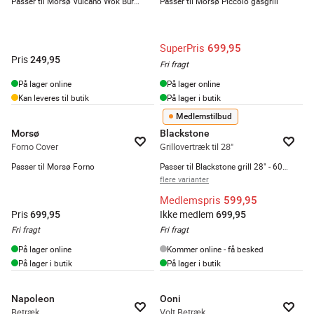
Passer til Morsø Vulcano Wok Burner
Passer til Morsø Piccolo gasgrill
SuperPris
699,95
Pris
249,95
Fri fragt
På lager online
På lager online
Kan leveres til butik
På lager i butik
Medlemstilbud
Morsø
Blackstone
Forno Cover
Grillovertræk til 28"
Passer til Morsø Forno
Passer til Blackstone grill 28" - 600D polyester - Sort
flere varianter
Medlemspris
599,95
Pris
Ikke medlem
699,95
699,95
Fri fragt
Fri fragt
På lager online
Kommer online - få besked
På lager i butik
På lager i butik
Napoleon
Ooni
Betræk
Volt Betræk