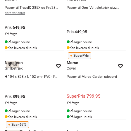
Passer til TravelQ 285X og Pro285X
Passer til Ooni Volt elektrisk pizzaovn
flere varianter
Pris
649,95
Pris
449,95
Fri fragt
På lager online
På lager online
Kan leveres til butik
Kan leveres til butik
SuperPris
Napoleon
Morsø
Nyhed
Grillbetræk
Cover
H 104 x B58 x L 152 cm - PVC - Passer til Rogue® PRO-S Gasgrill
Passer til Morsø Garden udebord
SuperPris
799,95
Pris
899,95
Fri fragt
Fri fragt
På lager online
På lager online
Kan leveres til butik
På lager i butik
Spar 67%