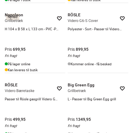
Napoleon
RÖSLE
Nyhed
Grillbetræk
Videro G6-S Cover
H 104 x B 58 x L 133 cm - PVC -Passer til 24'' Freestyle Plancha Grill
Polyester - Sort - Passer til Videro G6-S
Pris
Pris
699,95
899,95
Fri fragt
Fri fragt
På lager online
Kommer online - få besked
Kan leveres til butik
RÖSLE
Big Green Egg
Videro Bæretaske
Grillbetræk
Passer til Rösle gasgrill Videro G2-P
L - Passer til Big Green Egg grill
Pris
Pris
499,95
1349,95
Fri fragt
Fri fragt