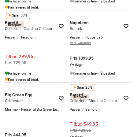
På lager online
Kommer online - få besked
Kan leveres til butik
Spar 59%
Boretti
Napoleon
Restparti
Collezione Giardino Grillbetræk
Betræk
Passer til Terzo grill
Passer til Rogue 525
flere varianter
Tilbud
299,95
Pris
1099,95
Pris
729,95
Fri fragt
På lager online
Kommer online - få besked
Kan leveres til butik
Spar 25%
Big Green Egg
Boretti
Restparti
Grillbetræk
Collezione Giardino Grillbetræk
Minimax - Passer til Big Green Egg Grill
Passer til Barilo grill
Tilbud
549,95
Pris
729,95
Pris
444,95
Fri fragt