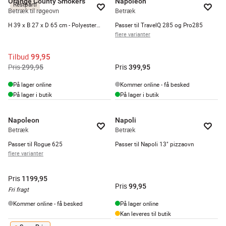
Orange County Smokers
Napoleon
Restparti
Betræk til røgeovn
Betræk
H 39 x B 27 x D 65 cm - Polyester - Sort
Passer til TravelQ 285 og Pro285
flere varianter
Tilbud
99,95
Pris
Pris
299,95
399,95
På lager online
Kommer online - få besked
På lager i butik
På lager i butik
Napoleon
Napoli
Betræk
Betræk
Passer til Rogue 625
Passer til Napoli 13" pizzaovn
flere varianter
Pris
1199,95
Pris
99,95
Fri fragt
Kommer online - få besked
På lager online
Kan leveres til butik