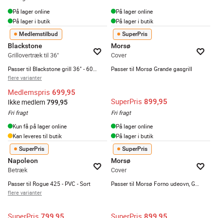
På lager online
På lager online
På lager i butik
På lager i butik
Medlemstilbud
SuperPris
Blackstone
Morsø
Grillovertræk til 36"
Cover
Passer til Blackstone grill 36" - 600D polyester - Sort
Passer til Morsø Grande gasgrill
flere varianter
Medlemspris
699,95
SuperPris
899,95
Ikke medlem
799,95
Fri fragt
Fri fragt
Kun få på lager online
På lager online
Kan leveres til butik
På lager i butik
SuperPris
SuperPris
Napoleon
Morsø
Betræk
Cover
Passer til Rogue 425 - PVC - Sort
Passer til Morsø Forno udeovn, Grande gasgrill
flere varianter
SuperPris
SuperPris
799,95
899,95