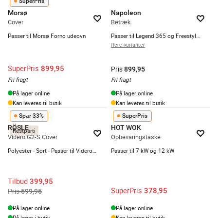
SuperPris
Morsø
Napoleon
Cover
Betræk
Passer til Morsø Forno udeovn
Passer til Legend 365 og Freestyle 425
flere varianter
SuperPris
899,95
Pris
899,95
Fri fragt
Fri fragt
På lager online
På lager online
Kan leveres til butik
Kan leveres til butik
Spar 33%
SuperPris
RÖSLE
HOT WOK
Restparti
Videro G2-S Cover
Opbevaringstaske
Polyester - Sort - Passer til Videro G2-S
Passer til 7 kW og 12 kW
Tilbud
399,95
SuperPris
378,95
Pris
599,95
På lager online
På lager online
På lager i butik
Kan leveres til butik