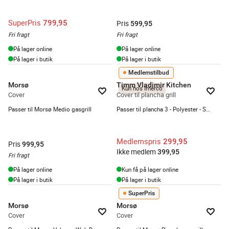
SuperPris
799,95
Pris
599,95
Fri fragt
Fri fragt
På lager online
På lager online
På lager i butik
På lager i butik
Medlemstilbud
Morsø
Timm Vladimir Kitchen
Kun hos Imerco
Cover
Cover til plancha grill
Passer til Morsø Medio gasgrill
Passer til plancha 3 - Polyester - Sort
Medlemspris
299,95
Pris
999,95
Ikke medlem
399,95
Fri fragt
På lager online
Kun få på lager online
På lager i butik
På lager i butik
SuperPris
Morsø
Morsø
Cover
Cover