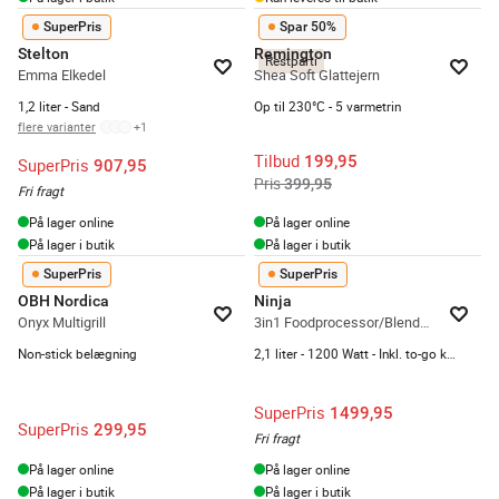
SuperPris
Spar 50%
Stelton
Remington
Restparti
Emma Elkedel
Shea Soft Glattejern
1,2 liter - Sand
Op til 230°C - 5 varmetrin
flere varianter
+
1
Tilbud
199,95
SuperPris
907,95
Pris
399,95
Fri fragt
På lager online
På lager online
På lager i butik
På lager i butik
SuperPris
SuperPris
OBH Nordica
Ninja
Onyx Multigrill
3in1 Foodprocessor/Blender BN800EU
Non-stick belægning
2,1 liter - 1200 Watt - Inkl. to-go kop
SuperPris
1499,95
SuperPris
299,95
Fri fragt
På lager online
På lager online
På lager i butik
På lager i butik