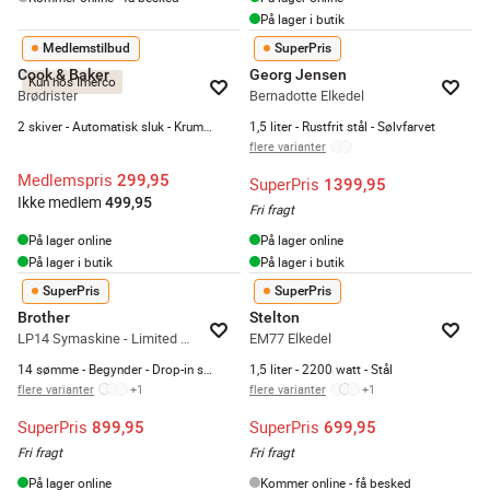
På lager i butik
Medlemstilbud
SuperPris
Cook & Baker
Georg Jensen
Kun hos Imerco
Brødrister
Bernadotte Elkedel
2 skiver - Automatisk sluk - Krummebakke
1,5 liter - Rustfrit stål - Sølvfarvet
flere varianter
Medlemspris
299,95
SuperPris
1399,95
Ikke medlem
499,95
Fri fragt
På lager online
På lager online
På lager i butik
På lager i butik
SuperPris
SuperPris
Brother
Stelton
LP14 Symaskine - Limited edition
EM77 Elkedel
14 sømme - Begynder - Drop-in spolesystem
1,5 liter - 2200 watt - Stål
flere varianter
+
1
flere varianter
+
1
SuperPris
SuperPris
899,95
699,95
Fri fragt
Fri fragt
På lager online
Kommer online - få besked