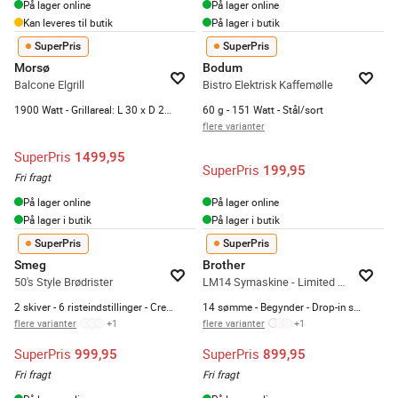
På lager online
På lager online
Kan leveres til butik
På lager i butik
SuperPris
SuperPris
Morsø
Bodum
Balcone Elgrill
Bistro Elektrisk Kaffemølle
1900 Watt - Grillareal: L 30 x D 20 cm
60 g - 151 Watt - Stål/sort
flere varianter
SuperPris
1499,95
SuperPris
199,95
Fri fragt
På lager online
På lager online
På lager i butik
På lager i butik
SuperPris
SuperPris
Smeg
Brother
50's Style Brødrister
LM14 Symaskine - Limited edition
2 skiver - 6 risteindstillinger - Creme
14 sømme - Begynder - Drop-in spolesystem
flere varianter
+
1
flere varianter
+
1
SuperPris
SuperPris
999,95
899,95
Fri fragt
Fri fragt