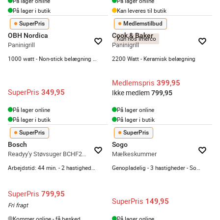
På lager online
På lager online
På lager i butik
Kan leveres til butik
SuperPris
Medlemstilbud
OBH Nordica
Cook & Baker
Kun hos Imerco
Paninigrill
Paninigrill
1000 watt - Non-stick belægning - Sort/bronzefarvet
2200 Watt - Keramisk belægning
Medlemspris
399,95
SuperPris
349,95
Ikke medlem
799,95
På lager online
På lager online
På lager i butik
På lager i butik
SuperPris
SuperPris
Bosch
Sogo
Readyy'y Støvsuger BCHF220B
Mælkeskummer
Arbejdstid: 44 min. - 2 hastighedstrin
Genopladelig - 3 hastigheder - Sort/sølv
SuperPris
799,95
SuperPris
149,95
Fri fragt
Kommer online - få besked
På lager online