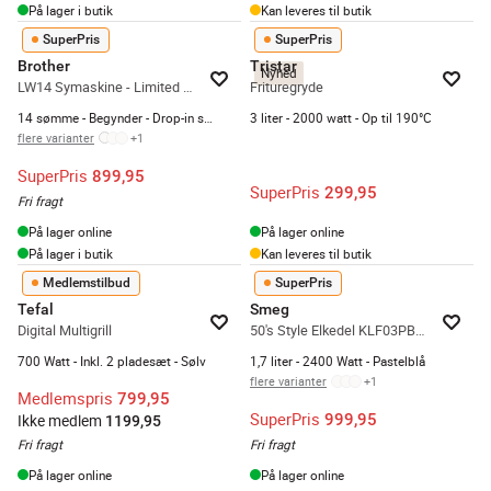
På lager i butik
Kan leveres til butik
SuperPris
SuperPris
Brother
Tristar
Nyhed
LW14 Symaskine - Limited edition
Frituregryde
14 sømme - Begynder - Drop-in spolesystem
3 liter - 2000 watt - Op til 190°C
flere varianter
+
1
SuperPris
899,95
SuperPris
299,95
Fri fragt
På lager online
På lager online
På lager i butik
Kan leveres til butik
Medlemstilbud
SuperPris
Tefal
Smeg
Digital Multigrill
50's Style Elkedel KLF03PBEU
700 Watt - Inkl. 2 pladesæt - Sølv
1,7 liter - 2400 Watt - Pastelblå
flere varianter
+
1
Medlemspris
799,95
SuperPris
999,95
Ikke medlem
1199,95
Fri fragt
Fri fragt
På lager online
På lager online