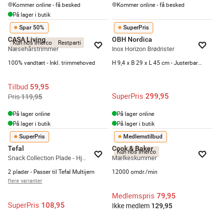
Kommer online - få besked
Kommer online - få besked
På lager i butik
Spar 50%
SuperPris
CASA Living
OBH Nordica
Kun hos Imerco
Restparti
Næsehårstrimmer
Inox Horizon Brødrister
100% vandtæt - Inkl. trimmehoved
H 9,4 x B 29 x L 45 cm - Justerbar risteindstillinger - Stor risteflade
Tilbud
59,95
SuperPris
299,95
Pris
119,95
På lager online
På lager online
På lager i butik
På lager i butik
SuperPris
Medlemstilbud
Tefal
Cook & Baker
Kun hos Imerco
Snack Collection Plade - Hjerteformede vafler
Mælkeskummer
2 plader - Passer til Tefal Multijern
12000 omdr./min
flere varianter
Medlemspris
79,95
SuperPris
108,95
Ikke medlem
129,95