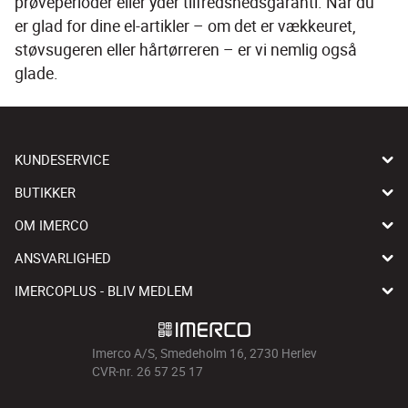
prøveperioder eller yder tilfredshedsgaranti. Når du 
er glad for dine el-artikler – om det er vækkeuret, 
støvsugeren eller hårtørreren – er vi nemlig også 
glade.
KUNDESERVICE
BUTIKKER
OM IMERCO
ANSVARLIGHED
IMERCOPLUS - BLIV MEDLEM
Imerco A/S, Smedeholm 16, 2730 Herlev
CVR-nr. 26 57 25 17