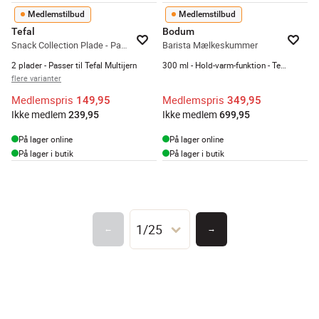
Medlemstilbud
Medlemstilbud
Tefal
Bodum
Snack Collection Plade - Panini grill
Barista Mælkeskummer
2 plader - Passer til Tefal Multijern
300 ml - Hold-varm-funktion - Temperaturkontrol
flere varianter
Medlemspris
Medlemspris
149,95
349,95
Ikke medlem
Ikke medlem
239,95
699,95
På lager online
På lager online
På lager i butik
På lager i butik
1/25
←
→