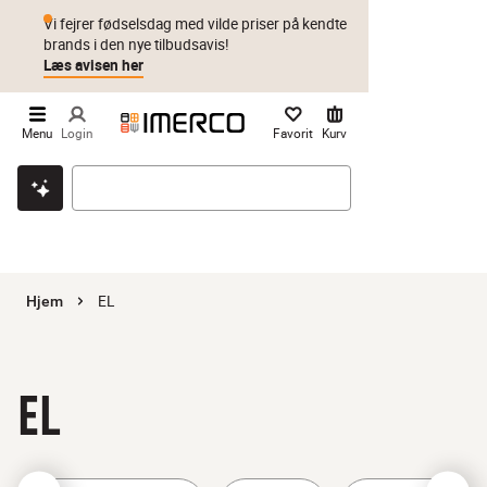
Vi fejrer fødselsdag med vilde priser på kendte
brands i den nye tilbudsavis!
Læs avisen her
Menu
Login
Favorit
Kurv
Klik & hent
Byt i 1 år
Prismatch
EL
Hjem
EL