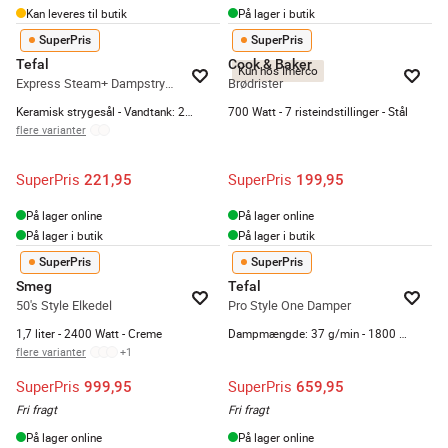
Kan leveres til butik
På lager i butik
SuperPris
SuperPris
Tefal
Cook & Baker
Kun hos Imerco
Express Steam+ Dampstrygejern
Brødrister
Keramisk strygesål - Vandtank: 270 ml - Hvid/blå
700 Watt - 7 risteindstillinger - Stål
flere varianter
SuperPris
SuperPris
221,95
199,95
På lager online
På lager online
På lager i butik
På lager i butik
SuperPris
SuperPris
Smeg
Tefal
50's Style Elkedel
Pro Style One Damper
1,7 liter - 2400 Watt - Creme
Dampmængde: 37 g/min - 1800 watt - Inkl. tilbehør
flere varianter
+
1
SuperPris
SuperPris
999,95
659,95
Fri fragt
Fri fragt
På lager online
På lager online