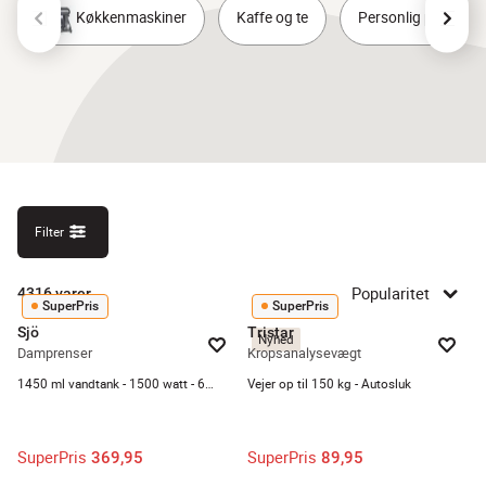
Køkkenmaskiner
Kaffe og te
Personlig pleje
Filter
Popularitet
4316
varer
SuperPris
SuperPris
Sjö
Tristar
Nyhed
Damprenser
Kropsanalysevægt
1450 ml vandtank - 1500 watt - 6 indstillinger
Vejer op til 150 kg - Autosluk
SuperPris
SuperPris
369,95
89,95