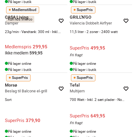
På lager i butik
På lager i butik
Medlemstilbud
SuperPris
CASA Living
GRILL'N'GO
Kun hos Imerco
Damper
Valencia Dobbelt Airfryer
23g/min - Vandtank: 300 ml - Inkl. 3 mundstykker
11,5 liter - 2 zoner - 2400 watt
Medlemspris
299,95
SuperPris
499,95
Ikke medlem
599,95
Fri fragt
På lager online
På lager online
På lager i butik
På lager i butik
SuperPris
SuperPris
Morsø
Tefal
Beslag til Balcone el-grill
Multijern
Sort
700 Watt - Inkl. 2 sæt plader - Nonstick - Sølvfarvet
SuperPris
649,95
SuperPris
379,90
Fri fragt
På lager online
På lager online