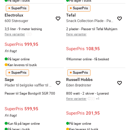
På lager i butik
På lager i butik
SuperPris
SuperPris
Electrolux
Tefal
600 Støvsuger
Snack Collection Plade - Pandekager
3,5 liter - 9 meter ledning
2 plader - Passer til Tefal Multijern
flere varianter
flere varianter
SuperPris
999,95
SuperPris
108,95
Fri fragt
På lager online
Kommer online - få besked
Kan leveres til butik
SuperPris
SuperPris
Sage
Russell Hobbs
Plader til belgiske vaffler til bordgrill
Eden Brødrister
Passer til Sage Bordgrill SGR 700
800 watt - 2 skiver - Lyserød
flere varianter
+
1
SuperPris
599,95
SuperPris
201,95
Fri fragt
Kun få på lager online
På lager online
På lager i butik
Kan leveres til butik