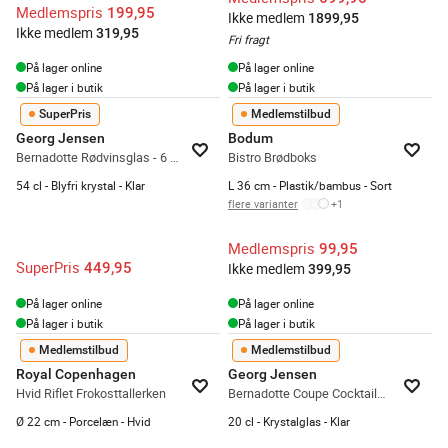
Medlemspris
199,95
Ikke medlem
1899,95
Ikke medlem
319,95
Fri fragt
På lager online
På lager online
På lager i butik
På lager i butik
SuperPris
Medlemstilbud
Georg Jensen
Bodum
Bernadotte Rødvinsglas - 6 stk.
Bistro Brødboks
54 cl - Blyfri krystal - Klar
L 36 cm - Plastik/bambus - Sort
flere varianter
+
1
Medlemspris
99,95
SuperPris
449,95
Ikke medlem
399,95
På lager online
På lager online
På lager i butik
På lager i butik
Medlemstilbud
Medlemstilbud
Royal Copenhagen
Georg Jensen
Hvid Riflet Frokosttallerken
Bernadotte Coupe Cocktailglas - 6 stk.
Ø 22 cm - Porcelæn - Hvid
20 cl - Krystalglas - Klar