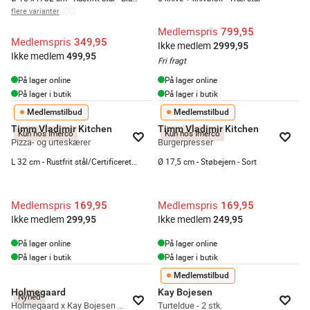
flere varianter
Medlemspris
799,95
Medlemspris
349,95
Ikke medlem
2999,95
Ikke medlem
499,95
Fri fragt
På lager online
På lager online
På lager i butik
På lager i butik
Medlemstilbud
Medlemstilbud
Timm Vladimir Kitchen
Timm Vladimir Kitchen
Kun hos Imerco
Kun hos Imerco
Pizza- og urteskærer
Burgerpresser
L 32 cm - Rustfrit stål/Certificeret træ - Brun
Ø 17,5 cm - Støbejern - Sort
Medlemspris
Medlemspris
169,95
169,95
Ikke medlem
Ikke medlem
299,95
249,95
På lager online
På lager online
På lager i butik
På lager i butik
Medlemstilbud
Holmegaard
Kay Bojesen
Nyhed
Holmegaard x Kay Bojesen Sangfugl - Lille
Turteldue - 2 stk.