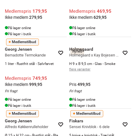
Medlemspris
Medlemspris
179,95
469,95
Ikke medlem
Ikke medlem
279,95
629,95
På lager online
På lager online
På lager i butik
På lager i butik
Medlemstilbud
Georg Jensen
Holmegaard
Nyhed
Bernadotte Termokande
Holmegaard x Kay Bojesen Sangfugl - Mini
1 liter - Rustfrit stål - Sølvfarvet
H 9 x B 9,5 cm - Glas - Smoke
flere varianter
Medlemspris
749,95
Ikke medlem
Pris
999,95
499,95
Fri fragt
Fri fragt
På lager online
På lager online
På lager i butik
På lager i butik
Medlemstilbud
Medlemstilbud
Georg Jensen
Fiskars
Alfredo Køkkenrulleholder
Sensei Knivblok - 6 dele
Ø 15 x H 32 cm - Rustfrit stål - Blank
5 knive + knivblok - Træ/stål