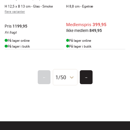
H 12,5 x B 13 cm - Glas - Smoke
H 8,8 cm - Egetræ
flere varianter
Medlemspris
399,95
Pris
1199,95
Ikke medlem
849,95
Fri fragt
På lager online
På lager online
På lager i butik
På lager i butik
1/50
←
→