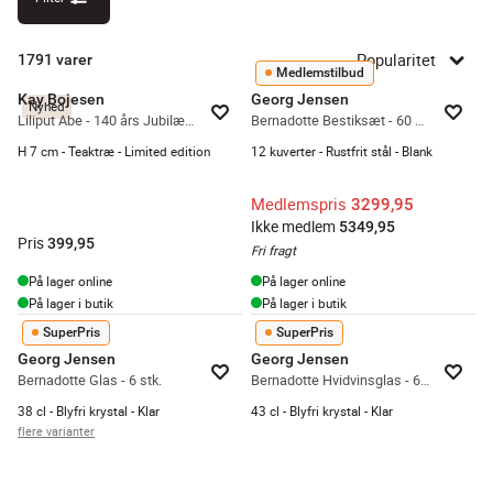
Popularitet
1791
varer
Medlemstilbud
Kay Bojesen
Georg Jensen
Nyhed
Liliput Abe - 140 års Jubilæum
Bernadotte Bestiksæt - 60 dele
H 7 cm - Teaktræ - Limited edition
12 kuverter - Rustfrit stål - Blank
Medlemspris
3299,95
Ikke medlem
5349,95
Pris
399,95
Fri fragt
På lager online
På lager online
På lager i butik
På lager i butik
SuperPris
SuperPris
Georg Jensen
Georg Jensen
Bernadotte Glas - 6 stk.
Bernadotte Hvidvinsglas - 6 stk.
38 cl - Blyfri krystal - Klar
43 cl - Blyfri krystal - Klar
flere varianter