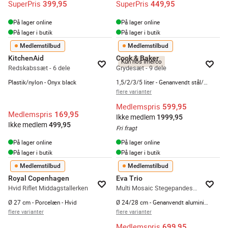
SuperPris
SuperPris
399,95
449,95
På lager online
På lager online
På lager i butik
På lager i butik
Medlemstilbud
Medlemstilbud
KitchenAid
Cook & Baker
Kun hos Imerco
Redskabssæt - 6 dele
Grydesæt - 9 dele
Plastik/nylon - Onyx black
1,5/2/3/5 liter - Genanvendt stål/glas
flere varianter
Medlemspris
599,95
Medlemspris
169,95
Ikke medlem
1999,95
Ikke medlem
499,95
Fri fragt
På lager online
På lager online
På lager i butik
På lager i butik
Medlemstilbud
Medlemstilbud
Royal Copenhagen
Eva Trio
Hvid Riflet Middagstallerken
Multi Mosaic Stegepandesæt - 2 dele
Ø 27 cm - Porcelæn - Hvid
Ø 24/28 cm - Genanvendt aluminium/rustfrit stål - Blank stål
flere varianter
flere varianter
Medlemspris
699,95