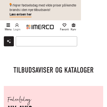
Vi fejrer fødselsdag med vilde priser på kendte
brands i den nye tilbudsavis!
Læs avisen her
Menu
Login
Favorit
Kurv
Klik & hent
Byt i 1 år
Prismatch
TILBUDSAVISER OG KATALOGER
Fødselsdag