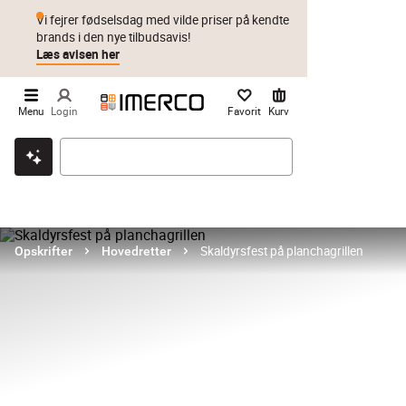
Vi fejrer fødselsdag med vilde priser på kendte
brands i den nye tilbudsavis!
Læs avisen her
Menu
Login
Favorit
Kurv
Klik & hent
Byt i 1 år
Prismatch
Skaldyrsfest på planchagrillen
Opskrifter
Hovedretter