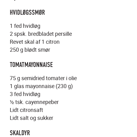
HVIDLØGSSMØR
1 fed hvidløg
2 spsk. bredbladet persille
Revet skal af 1 citron
250 g blødt smør
TOMATMAYONNAISE
75 g semidried tomater i olie
1 glas mayonnaise (230 g)
3 fed hvidløg
½ tsk. cayennepeber
Lidt citronsaft
Lidt salt og sukker
SKALDYR