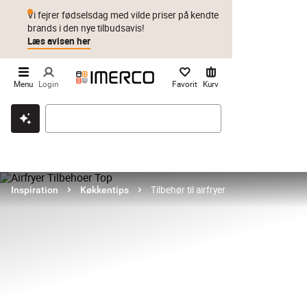
Vi fejrer fødselsdag med vilde priser på kendte
brands i den nye tilbudsavis!
Læs avisen her
Menu
Login
Favorit
Kurv
Klik & hent
Byt i 1 år
Prismatch
Tilbehør til airfryer
Inspiration
Køkkentips