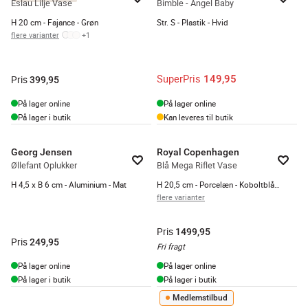
Eslau Lilje Vase
Bimble - Angel Baby
H 20 cm - Fajance - Grøn
Str. S - Plastik - Hvid
flere varianter
+
1
SuperPris
149,95
Pris
399,95
På lager online
På lager online
På lager i butik
Kan leveres til butik
Georg Jensen
Royal Copenhagen
Øllefant Oplukker
Blå Mega Riflet Vase
H 4,5 x B 6 cm - Aluminium - Mat
H 20,5 cm - Porcelæn - Koboltblå/hvid
flere varianter
Pris
1499,95
Pris
249,95
Fri fragt
På lager online
På lager online
På lager i butik
På lager i butik
Medlemstilbud