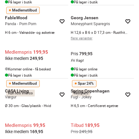
På lager i butik
På lager i butik
Medlemstilbud
FableWood
Georg Jensen
Panda - Pom Pom
Moneyphant Sparegris
H 6 cm - Valnødde- og asketræ
H 12,6 x B 6 x D 17,3 cm - Rustfrit stål - Blank
flere varianter
Medlemspris
199,95
Pris
799,95
Ikke medlem
249,95
Fri fragt
Kommer online - få besked
På lager online
På lager i butik
På lager i butik
Medlemstilbud
Spar 24%
CASA Living
Spring Copenhagen
Kun hos Imerco
Restparti
Vægur
Fugl - Jokey
Ø 30 cm - Glas/plastik - Hvid
H 6,5 cm - Certificeret egetræ
Medlemspris
Tilbud
99,95
189,95
Ikke medlem
Pris
169,95
249,95