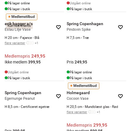
På lager online
Udgået online
På lager i butik
På lager i butik
Medlemstilbud
erik bagger a/s
Spring Copenhagen
Kun hos Imerco
Eslau Lilje Vase
Pindsvin Spike
H 20 cm - Fajance - Blå
H 7,5 cm - Træ
flere varianter
+
1
Medlemspris
249,95
Ikke medlem
Pris
399,95
249,95
Udgået online
På lager online
På lager i butik
På lager i butik
Medlemstilbud
Spring Copenhagen
Holmegaard
Egernunge Peanut
Cocoon Vase
H 8,5 cm - Certificeret egetræ
H 20,5 cm - Mundblæst glas - Rød
flere varianter
+
1
Medlemspris
299,95
Pris
Ikke medlem
399,95
599,95