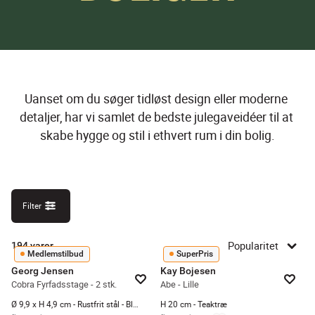
Uanset om du søger tidløst design eller moderne 
detaljer, har vi samlet de bedste julegaveidéer til at 
skabe hygge og stil i ethvert rum i din bolig.
Filter
Popularitet
194
varer
Medlemstilbud
SuperPris
Georg Jensen
Kay Bojesen
Cobra Fyrfadsstage - 2 stk.
Abe - Lille
Ø 9,9 x H 4,9 cm - Rustfrit stål - Blank
H 20 cm - Teaktræ