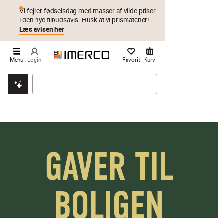
Vi fejrer fødselsdag med masser af vilde priser
i den nye tilbudsavis. Husk at vi prismatcher!
Læs avisen her
Menu
Login
Favorit
Kurv
Klik & hent
Byt i 1 år
Prismatch
GAVER TIL
BOLIGEN