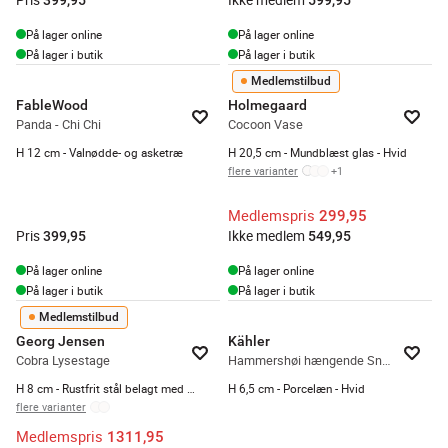
På lager online
På lager online
På lager i butik
På lager i butik
Medlemstilbud
FableWood
Holmegaard
Panda - Chi Chi
Cocoon Vase
H 12 cm - Valnødde- og asketræ
H 20,5 cm - Mundblæst glas - Hvid
flere varianter
+
1
Medlemspris
299,95
Pris
Ikke medlem
399,95
549,95
På lager online
På lager online
På lager i butik
På lager i butik
Medlemstilbud
Georg Jensen
Kähler
Cobra Lysestage
Hammershøi hængende Snepige
H 8 cm - Rustfrit stål belagt med guld
H 6,5 cm - Porcelæn - Hvid
flere varianter
Medlemspris
1311,95