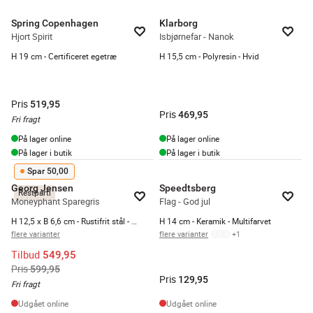
Spring Copenhagen
Klarborg
Hjort Spirit
Isbjørnefar - Nanok
H 19 cm - Certificeret egetræ
H 15,5 cm - Polyresin - Hvid
Pris
519,95
Pris
469,95
Fri fragt
På lager online
På lager online
På lager i butik
På lager i butik
Spar 50,00
Georg Jensen
Speedtsberg
Restparti
Moneyphant Sparegris
Flag - God jul
H 12,5 x B 6,6 cm - Rustifrit stål - Mat
H 14 cm - Keramik - Multifarvet
flere varianter
flere varianter
+
1
Tilbud
549,95
Pris
599,95
Pris
129,95
Fri fragt
Udgået online
Udgået online