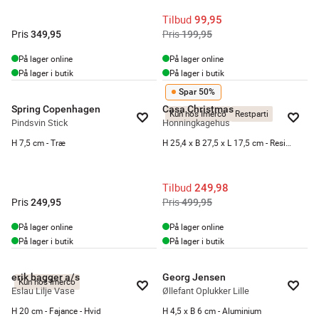
Tilbud
99,95
Pris
Pris
349,95
199,95
På lager online
På lager online
På lager i butik
På lager i butik
Spar 50%
Spring Copenhagen
Casa Christmas
Kun hos Imerco
Restparti
Pindsvin Stick
Honningkagehus
H 7,5 cm - Træ
H 25,4 x B 27,5 x L 17,5 cm - Resin - Brun
Tilbud
249,98
Pris
Pris
249,95
499,95
På lager online
På lager online
På lager i butik
På lager i butik
erik bagger a/s
Georg Jensen
Kun hos Imerco
Eslau Lilje Vase
Øllefant Oplukker Lille
H 20 cm - Fajance - Hvid
H 4,5 x B 6 cm - Aluminium