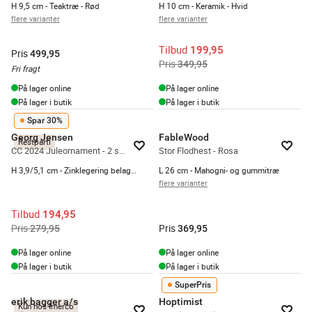
H 9,5 cm - Teaktræ - Rød
H 10 cm - Keramik - Hvid
flere varianter
flere varianter
Tilbud
199,95
Pris
499,95
Pris
349,95
Fri fragt
På lager online
På lager online
På lager i butik
På lager i butik
Spar 30%
Georg Jensen
FableWood
Restparti
CC 2024 Juleornament - 2 stk.
Stor Flodhest - Rosa
H 3,9/5,1 cm - Zinklegering belagt med 18 kt. guld
L 26 cm - Mahogni- og gummitræ
flere varianter
Tilbud
194,95
Pris
Pris
279,95
369,95
På lager online
På lager online
På lager i butik
På lager i butik
SuperPris
erik bagger a/s
Hoptimist
Kun hos Imerco