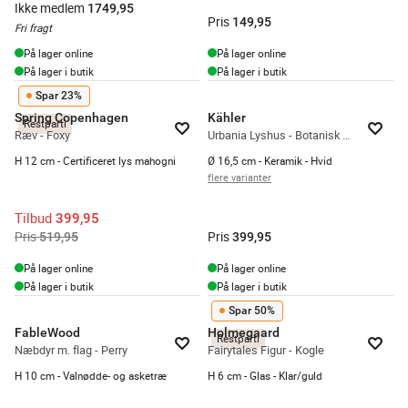
Ikke medlem
1749,95
Pris
149,95
Fri fragt
På lager online
På lager online
På lager i butik
På lager i butik
Spar 23%
Spring Copenhagen
Kähler
Restparti
Ræv - Foxy
Urbania Lyshus - Botanisk Have
H 12 cm - Certificeret lys mahogni
Ø 16,5 cm - Keramik - Hvid
flere varianter
Tilbud
399,95
Pris
Pris
519,95
399,95
På lager online
På lager online
På lager i butik
På lager i butik
Spar 50%
FableWood
Holmegaard
Restparti
Næbdyr m. flag - Perry
Fairytales Figur - Kogle
H 10 cm - Valnødde- og asketræ
H 6 cm - Glas - Klar/guld