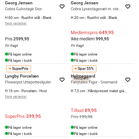
Georg Jensen
Georg Jensen
Cobra Gulvstage Stor
Cobra Lysestagesæt m. stearinlys - 2 stk.
H 60 cm - Rustfrit stål - Blank
H 20 cm - Rustfrit stål - Blank
flere varianter
Medlemspris
649,95
Pris
Ikke medlem
2599,95
999,95
Fri fragt
Fri fragt
På lager online
På lager online
På lager i butik
På lager i butik
SuperPris
Spar 55%
Lyngby Porcelæn
Holmegaard
Restparti
Flowerpot Urtepotteskjuler
Fairytales Figur - Snemand
H 16 cm - Porcelæn - Hvid
H 7,5 cm - Håndpresset malet glas - Klar
flere varianter
Tilbud
89,95
SuperPris
399,95
Pris
199,95
På lager online
På lager online
På lager i butik
På lager i butik