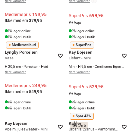
flere varianter
flere varianter
Medlemspris
199,95
SuperPris
699,95
Ikke medlem
379,95
Fri fragt
På lager online
På lager online
På lager i butik
På lager i butik
Medlemstilbud
SuperPris
Lyngby Porcelæn
Kay Bojesen
Vase
Elefant - Mini
H 20,5 cm - Porcelæn - Hvid
Mini - H 9,5 cm - Certificeret Egetræ
flere varianter
flere varianter
Medlemspris
249,95
SuperPris
529,95
Ikke medlem
549,95
Fri fragt
På lager online
På lager online
På lager i butik
På lager i butik
Spar 43%
Kay Bojesen
Kähler
Restparti
Abe m. julesweater - Mini
Urbania Lyshus - Pantomime Teatret