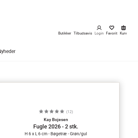
Butikker
Tilbudsavis
Login
Favorit
Kurv
Nyheder
(
12
)
Kay Bojesen
Fugle 2026 - 2 stk.
H 6 x L 6 cm - Bøgetræ - Grøn/gul