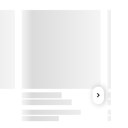
riginale formsprog, der har gjort Kay Bojesen elsket siden 
922. Perfekte som små forårsbudbringere på bordet eller i 
åskens dekorationer.

ay Bojesen

ay Bojesen forvandlede træ til tidløse figurer med sjæl og 
harme. Hans ikoniske aber, sangfugle og gardere er skabt 
ed en legende lethed, der taler til både børn og voksne. Med 
n unik sans for form og kvalitet har hans designs fundet 
lads i generationers hjem, der vil bringe smil og glæde til alle 
g enhver.