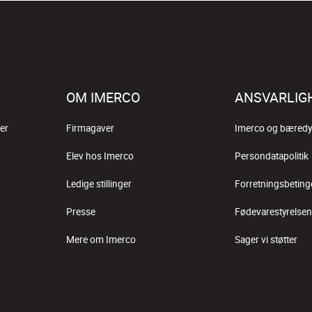
OM IMERCO
ANSVARLIG
er
Firmagaver
Imerco og bæredy
Elev hos Imerco
Persondatapolitik
Ledige stillinger
Forretningsbeting
Presse
Fødevarestyrelsen
Mere om Imerco
Sager vi støtter