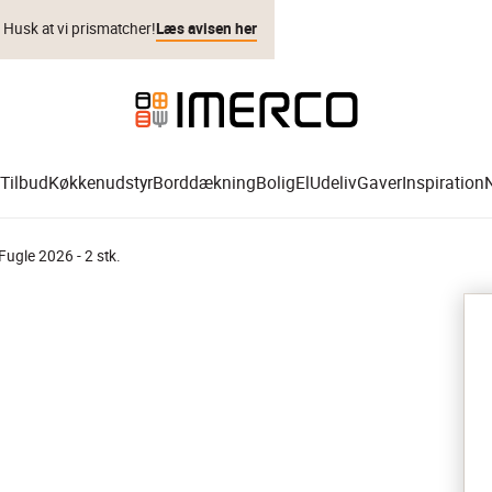
. Husk at vi prismatcher!
Læs avisen her
Tilbud
Køkkenudstyr
Borddækning
Bolig
El
Udeliv
Gaver
Inspiration
Fugle 2026 - 2 stk.