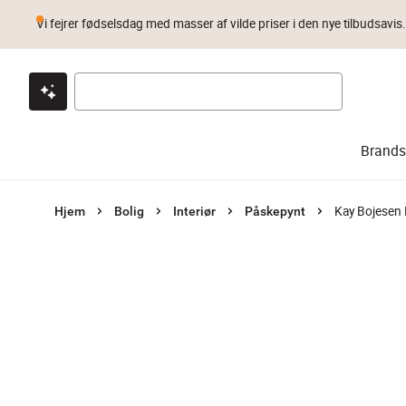
Vi fejrer fødselsdag med masser af vilde priser i den nye tilbudsavis
Klik & hent
Byt i 1 år
Prismatch
Brands
Kay Bojesen 
Hjem
Bolig
Interiør
Påskepynt