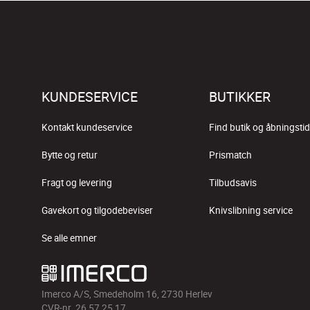
KUNDESERVICE
BUTIKKER
Kontakt kundeservice
Find butik og åbningstid
Bytte og retur
Prismatch
Fragt og levering
Tilbudsavis
Gavekort og tilgodebeviser
Knivslibning service
Se alle emner
Imerco A/S, Smedeholm 16, 2730 Herlev
CVR-nr. 26 57 25 17