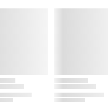
o
1
p
K
K
c
m
e
p
o