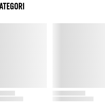
ATEGORI
p
E
s
E
E
D
t
k
d
p
h
k
S
M
e
m
f
e
k
D