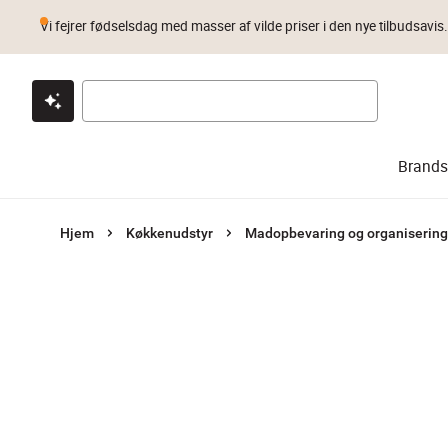
Vi fejrer fødselsdag med masser af vilde priser i den nye tilbudsavis
Klik & hent
Byt i 1 år
Prismatch
Brands
Hjem
Køkkenudstyr
Madopbevaring og organisering