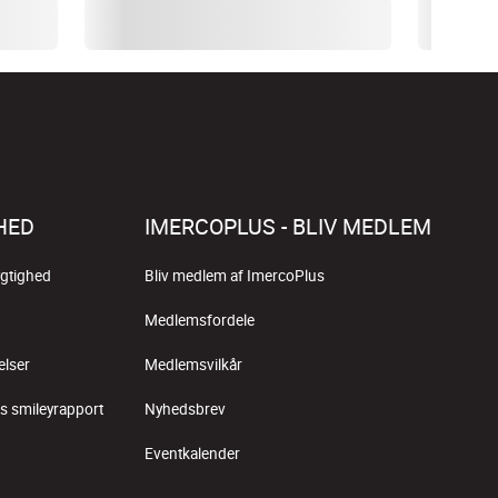
HED
IMERCOPLUS - BLIV MEDLEM
gtighed
Bliv medlem af ImercoPlus
Medlemsfordele
elser
Medlemsvilkår
s smileyrapport
Nyhedsbrev
Eventkalender