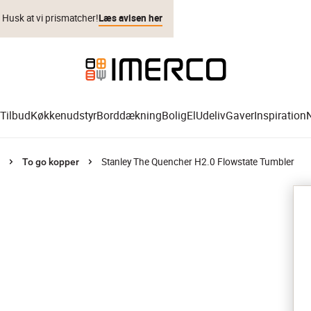
. Husk at vi prismatcher!
Læs avisen her
Tilbud
Køkkenudstyr
Borddækning
Bolig
El
Udeliv
Gaver
Inspiration
Stanley The Quencher H2.0 Flowstate Tumbler
To go kopper