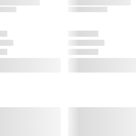
Q
Q
d
r
e
S
S
o
d
s
f
V