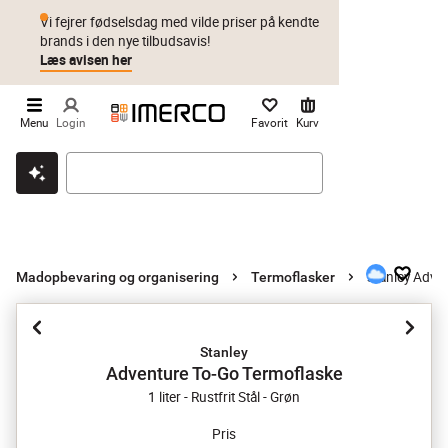
Vi fejrer fødselsdag med vilde priser på kendte
brands i den nye tilbudsavis!
Læs avisen her
Menu
Login
Favorit
Kurv
Klik & hent
Byt i 1 år
Prismatch
Stanley Adve
Madopbevaring og organisering
Termoflasker
Stanley
Adventure To-Go Termoflaske
1 liter - Rustfrit Stål - Grøn
Pris