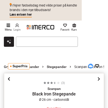
Vi fejrer fødselsdag med vilde priser på kendte
brands i den nye tilbudsavis!
Læs avisen her
Menu
Login
Favorit
Kurv
Klik & hent
Byt i 1 år
Prismatch
SuperPris
Scanpan Black Iron St
Gryder og stegepander
Stegepander
(
3
)
Scanpan
Black Iron Stegepande
Ø 26 cm - carbonstål