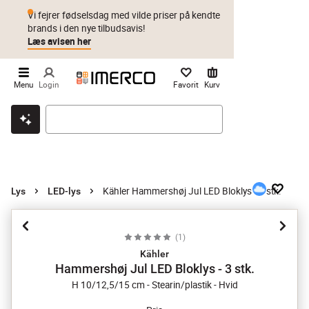
Vi fejrer fødselsdag med vilde priser på kendte
brands i den nye tilbudsavis!
Læs avisen her
Menu
Login
Favorit
Kurv
Klik & hent
Byt i 1 år
Prismatch
Kähler Hammershøj Jul LED Bloklys - 3 stk.
Lys
LED-lys
(
1
)
Kähler
Hammershøj Jul LED Bloklys - 3 stk.
H 10/12,5/15 cm - Stearin/plastik - Hvid