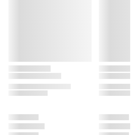
klassiske keramik, der hele vejen igennem har været deres 
kendetegn, mens der i dag også har sneget sig andre 
materialer ind i de smukke kunstværker. Nøgleordene hos 
Kähler er håndværk, kreativitet og samarbejder med store 
kunstnere.