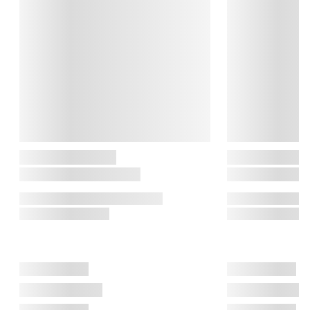
pottemagerværksted i Næstved i 1839. Siden da har Kähler i 
samarbejde med store kunstnere produceret smukke vaser, 
brugskunst og andre ting til hjemmet. Det er primært det 
klassiske keramik, der hele vejen igennem har været deres 
kendetegn, mens der i dag også har sneget sig andre 
materialer ind i de smukke kunstværker. Nøgleordene hos 
Kähler er håndværk, kreativitet og samarbejder med store 
kunstnere.