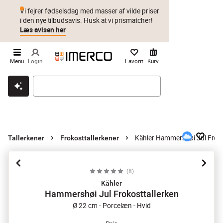
Vi fejrer fødselsdag med masser af vilde priser
i den nye tilbudsavis. Husk at vi prismatcher!
Læs avisen her
Menu
Login
Favorit
Kurv
Klik & hent
Byt i 1 år
Prismatch
Kähler Hammershøi Jul Froko
Tallerkener
Frokosttallerkener
(
8
)
Kähler
Hammershøi Jul Frokosttallerken
Ø 22 cm - Porcelæn - Hvid