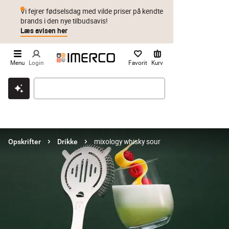
Vi fejrer fødselsdag med vilde priser på kendte
brands i den nye tilbudsavis!
Læs avisen her
Menu
Login
Favorit
Kurv
Klik & hent
Byt i 1 år
Prismatch
mixology whisky sour
Opskrifter
Drikke