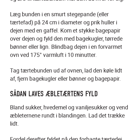
Læg bunden i en smurt stegepande (eller 
tærtefad) på 24 cm i diameter og prik huller i 
dejen med en gaffel. Kom et stykke bagepapir 
over dejen og fyld den med bagekugler, tørrede 
bønner eller lign. Blindbag dejen i en forvarmet 
ovn ved 175° varmluft i 10 minutter.
Tag tærtebunden ud af ovnen, lad den køle lidt 
af, fjern bagekugler eller bønner og bagepapir.
SÅDAN LAVES ÆBLETÆRTENS FYLD
Bland sukker, hvedemel og vaniljesukker og vend 
æbleternene rundt i blandingen. Lad det trække 
lidt.
Fordel derefter fyldet på den forbagte tærtedej.