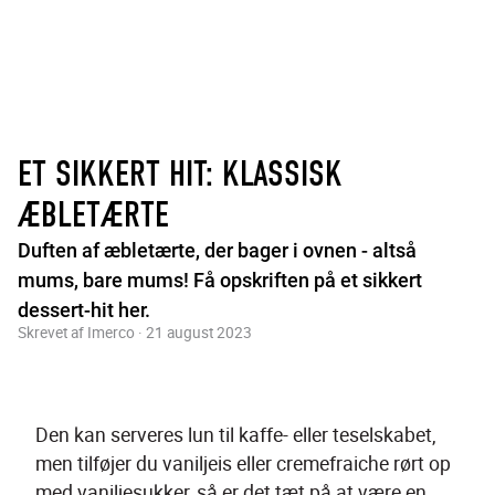
ET SIKKERT HIT: KLASSISK
ÆBLETÆRTE
Duften af æbletærte, der bager i ovnen - altså
mums, bare mums! Få opskriften på et sikkert
dessert-hit her.
Skrevet af Imerco · 21 august 2023
Den kan serveres lun til kaffe- eller teselskabet, 
men tilføjer du vaniljeis eller cremefraiche rørt op 
med vaniljesukker, så er det tæt på at være en 