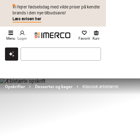
Vi fejrer fødselsdag med vilde priser på kendte
brands i den nye tilbudsavis!
Læs avisen her
Menu
Login
Favorit
Kurv
Klik & hent
Byt i 1 år
Prismatch
Klassisk æbletærte
Opskrifter
Desserter og kager