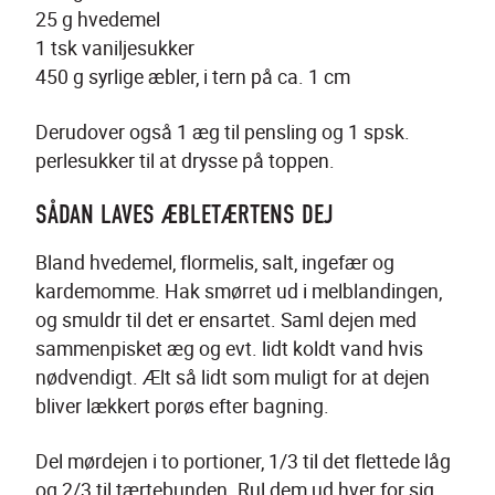
25 g hvedemel
1 tsk vaniljesukker
450 g syrlige æbler, i tern på ca. 1 cm
Derudover også 1 æg til pensling og 1 spsk. 
perlesukker til at drysse på toppen.
SÅDAN LAVES ÆBLETÆRTENS DEJ
Bland hvedemel, flormelis, salt, ingefær og 
kardemomme. Hak smørret ud i melblandingen, 
og smuldr til det er ensartet. Saml dejen med 
sammenpisket æg og evt. lidt koldt vand hvis 
nødvendigt. Ælt så lidt som muligt for at dejen 
bliver lækkert porøs efter bagning.
Del mørdejen i to portioner, 1/3 til det flettede låg 
og 2/3 til tærtebunden. Rul dem ud hver for sig.