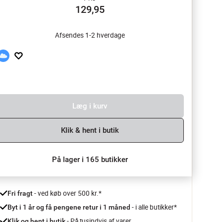
129,95
Afsendes 1-2 hverdage
Læg i kurv
Klik & hent i butik
På lager i 165 butikker
 - ved køb over 500 kr.*
Fri fragt
- i alle butikker*
Byt i 1 år og få pengene retur i 1 måned 
 - På tusindvis af varer
Klik og hent i butik