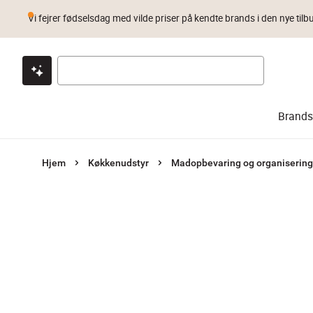
Vi fejrer fødselsdag med vilde priser på kendte brands i den nye tilb
Klik & hent
Byt i 1 år
Prismatch
Brands
Hjem
Køkkenudstyr
Madopbevaring og organisering