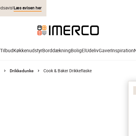
udsavis!
Læs avisen her
Tilbud
Køkkenudstyr
Borddækning
Bolig
El
Udeliv
Gaver
Inspiration
Cook & Baker Drikkeflaske
Drikkedunke