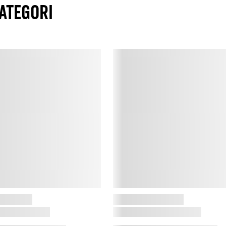
ATEGORI
M
g
k
m
e