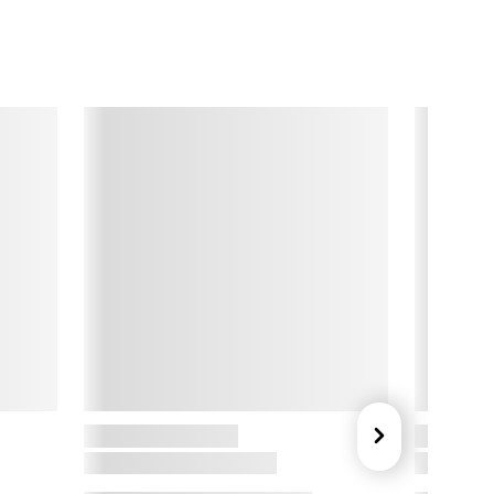
ed Cook & Baker får du et bredt udvalg af køkkengrej såsom 
ryder, bageartikler, termokander og praktiske 
økkenredskaber som knive, sakse, bradepander og meget 
ere. Alt er designet til at være let at bruge, nemt at rengøre og 
n fornøjelse at have i køkkenet.