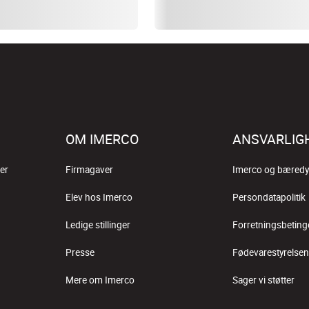
OM IMERCO
ANSVARLIG
er
Firmagaver
Imerco og bæredy
Elev hos Imerco
Persondatapolitik
Ledige stillinger
Forretningsbeting
Presse
Fødevarestyrelsen
Mere om Imerco
Sager vi støtter