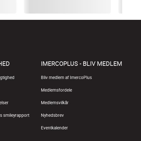
HED
IMERCOPLUS - BLIV MEDLEM
gtighed
Bliv medlem af ImercoPlus
Medlemsfordele
elser
Medlemsvilkår
s smileyrapport
Nyhedsbrev
Eventkalender