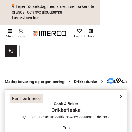
Vi fejrer fødselsdag med vilde priser på kendte
brands i den nye tilbudsavis!
Læs avisen her
Menu
Login
Favorit
Kurv
Klik & hent
Byt i 1 år
Prismatch
Cook & Baker 
Madopbevaring og organisering
Drikkedunke
Kun hos Imerco
Cook & Baker
Drikkeflaske
0,5 Liter - Genbrugsstål/Powder coating - Blomme
Pris