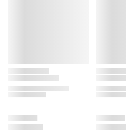
lille rivejern til den solide stegepande er alle produkter nøje 
udvalgt.

Med Cook & Baker får du et bredt udvalg af køkkengrej såsom 
gryder, bageartikler, termokander og praktiske 
køkkenredskaber som knive, sakse, bradepander og meget 
mere. Alt er designet til at være let at bruge, nemt at rengøre og 
en fornøjelse at have i køkkenet.