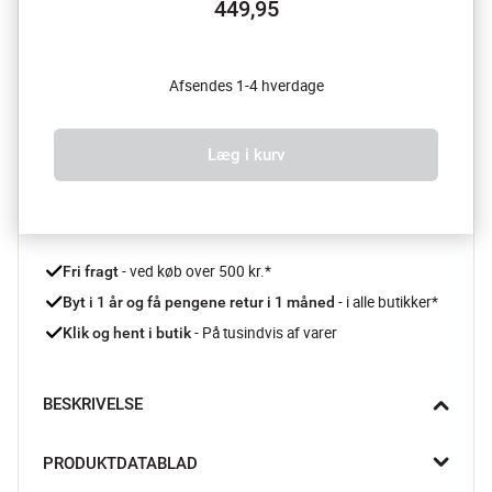
449,95
Afsendes 1-4 hverdage
Læg i kurv
 - ved køb over 500 kr.*
Fri fragt
- i alle butikker*
Byt i 1 år og få pengene retur i 1 måned 
 - På tusindvis af varer
Klik og hent i butik
BESKRIVELSE
Solo pedalspanden kombinerer funktionalitet og stil med sine 
PRODUKTDATABLAD
rene linjer og praktiske design. Perfekt til det moderne 
badeværelse, hvor de små detaljer gør den store forskel.
