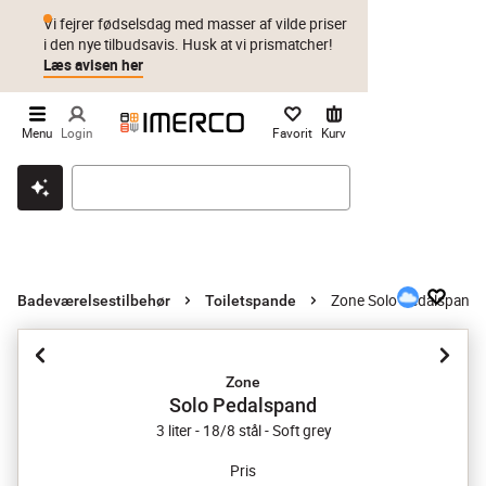
Vi fejrer fødselsdag med masser af vilde priser
i den nye tilbudsavis. Husk at vi prismatcher!
Læs avisen her
Menu
Login
Favorit
Kurv
Klik & hent
Byt i 1 år
Prismatch
Zone Solo Pedalspand
Badeværelsestilbehør
Toiletspande
Zone
Solo Pedalspand
3 liter - 18/8 stål - Soft grey
Pris