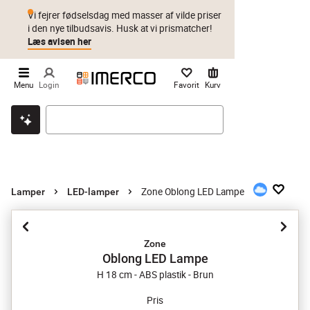
Vi fejrer fødselsdag med masser af vilde priser
i den nye tilbudsavis. Husk at vi prismatcher!
Læs avisen her
Menu
Login
Favorit
Kurv
Klik & hent
Byt i 1 år
Prismatch
Zone Oblong LED Lampe
Lamper
LED-lamper
Zone
Oblong LED Lampe
H 18 cm - ABS plastik - Brun
Pris