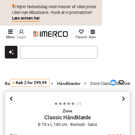
Vi fejrer fødselsdag med masser af vilde priser
i den nye tilbudsavis. Husk at vi prismatcher!
Læs avisen her
Menu
Login
Favorit
Kurv
Klik & hent
Byt i 1 år
Prismatch
Køb 2 for 299,94
Zone Classic Håndklæd
Badeværelsestilbehør
Håndklæder
(
1
)
Zone
Classic Håndklæde
B 70 x L 140 cm - Bomuld - Sand