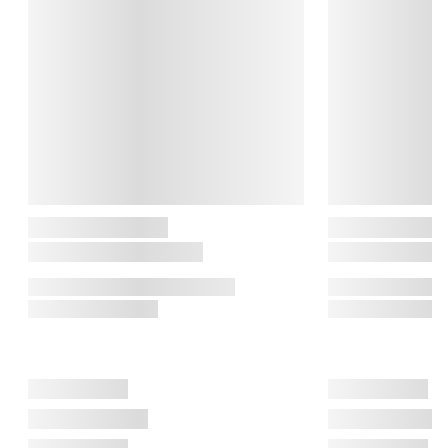
Zone

Zone Denmark er indbegrebet af skandinavisk design, hvor 
enkelhed møder funktionalitet. Zone skaber ærligt og 
nyskabende design til hjemmet i tæt samarbejde med danske 
designere. Med et minimalistisk udtryk og fokus på 
funktionalitet udfordrer de det velkendte, og bringer skønhed 
ind i hverdagen.