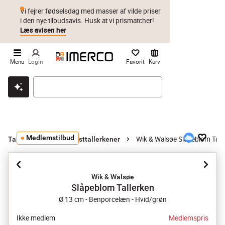
Vi fejrer fødselsdag med masser af vilde priser
i den nye tilbudsavis. Husk at vi prismatcher!
Læs avisen her
Menu
Login
Favorit
Kurv
Klik & hent
Byt i 1 år
Prismatch
Medlemstilbud
Wik & Walsøe Slåpeblom Tall
Tallerkener
Frokosttallerkener
Wik & Walsøe
Slåpeblom Tallerken
Ø 13 cm - Benporcelæn - Hvid/grøn
Ikke medlem
Medlemspris