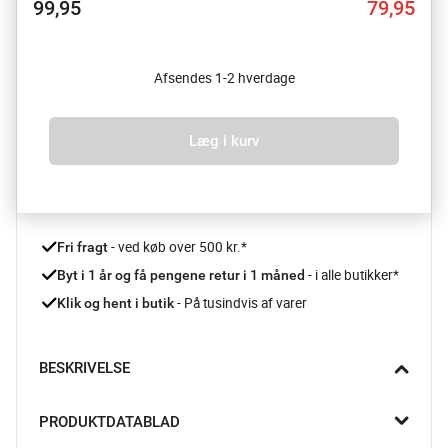
99,95
79,95
Afsendes 1-2 hverdage
Læg i kurv
 - ved køb over 500 kr.*
Fri fragt
- i alle butikker*
Byt i 1 år og få pengene retur i 1 måned 
 - På tusindvis af varer
Klik og hent i butik
BESKRIVELSE
Gør din spiseoplevelse endnu mere fornøjelig med den 
PRODUKTDATABLAD
elegante Slåpeblom tallerken fra Wik & Walsøe. Tallerkenen er 
lavet i et holdbart materiale og passer perfekt til både 