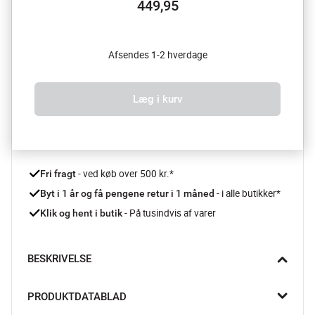
449,95
Afsendes 1-2 hverdage
Læg i kurv
 - ved køb over 500 kr.*
Fri fragt
- i alle butikker*
Byt i 1 år og få pengene retur i 1 måned 
 - På tusindvis af varer
Klik og hent i butik
BESKRIVELSE
Indret dit hjem med denne flotte Ringlet gardinstang fra Umbra 
PRODUKTDATABLAD
Studio. Gardinstangen har en industriel og iøjnefaldende twist, 
der med garanti vil pifte dit hjem op. Til gardinstangen 