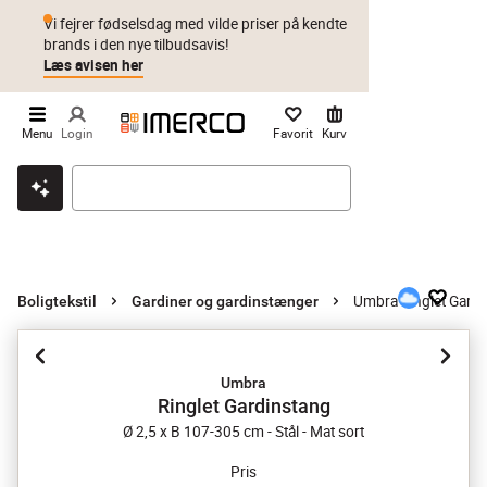
Vi fejrer fødselsdag med vilde priser på kendte
brands i den nye tilbudsavis!
Læs avisen her
Menu
Login
Favorit
Kurv
Klik & hent
Byt i 1 år
Prismatch
Umbra Ringlet Gard
Boligtekstil
Gardiner og gardinstænger
Umbra
Ringlet Gardinstang
Ø 2,5 x B 107-305 cm - Stål - Mat sort
Pris