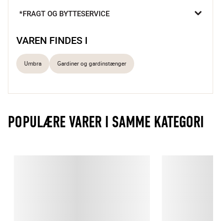
medfølger et flot ringformet vægbeslag.

*FRAGT OG BYTTESERVICE
Industriel og iøjnefaldende twist
Ringformet vægbeslag medfølger
VAREN FINDES I
Umbra
Gardiner og gardinstænger
POPULÆRE VARER I SAMME KATEGORI