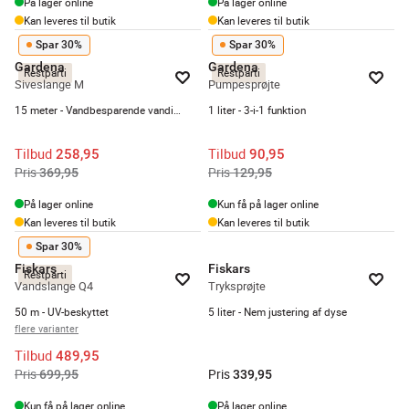
På lager online
På lager online
Kan leveres til butik
Kan leveres til butik
Spar 30%
Spar 30%
Gardena
Gardena
Restparti
Restparti
Siveslange M
Pumpesprøjte
15 meter - Vandbesparende vanding
1 liter - 3-i-1 funktion
Tilbud
Tilbud
258,95
90,95
Pris
Pris
369,95
129,95
På lager online
Kun få på lager online
Kan leveres til butik
Kan leveres til butik
Spar 30%
Fiskars
Fiskars
Restparti
Vandslange Q4
Tryksprøjte
50 m - UV-beskyttet
5 liter - Nem justering af dyse
flere varianter
Tilbud
489,95
Pris
Pris
699,95
339,95
Kun få på lager online
På lager online