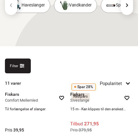
Haveslanger
Vandkander
Sprinklere
Filter
Popularitet
11
varer
Spar 28%
Fiskars
Fiskars
Restparti
Comfort Mellemled
Siveslange
Til forlængelse af slanger
15 m - Kan klippes til den ønskede længde
Tilbud
271,95
Pris
Pris
39,95
379,95