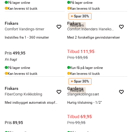
På lager online
På lager online
Kan leveres til butik
Kan leveres til butik
Spar 30%
Fiskars
Fiskars
Restparti
Comfort Vandings-timer
Comfort Indendørs Hanekobling
Indstilles fra 1 - 360 minutter
Med 2 forskellige gevindstørrelser
Tilbud
111,95
Pris
499,95
Pris
159,95
Fri fragt
På lager online
Kun få på lager online
Kan leveres til butik
Kan leveres til butik
Spar 30%
Fiskars
Gardena
Restparti
FiberComp Kvikkobling
Slangekoblingssæt
Med indbygget automatisk stopfunktion
Hurtig tilslutning - 1/2"
Tilbud
69,95
Pris
Pris
89,95
99,95