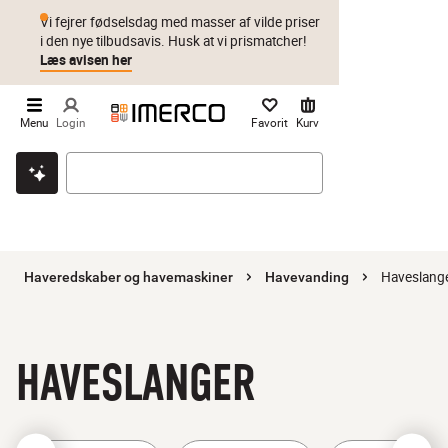
Vi fejrer fødselsdag med masser af vilde priser
i den nye tilbudsavis. Husk at vi prismatcher!
Læs avisen her
Menu
Login
Favorit
Kurv
Klik & hent
Byt i 1 år
Prismatch
Haveslang
Haveredskaber og havemaskiner
Havevanding
HAVESLANGER