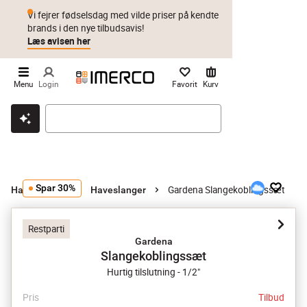
Vi fejrer fødselsdag med vilde priser på kendte
brands i den nye tilbudsavis!
Læs avisen her
Menu
Login
Favorit
Kurv
Klik & hent
Byt i 1 år
Prismatch
Spar 30%
Gardena Slangekoblingssæt
Havevanding
Haveslanger
Restparti
Gardena
Slangekoblingssæt
Hurtig tilslutning - 1/2"
Pris
Tilbud