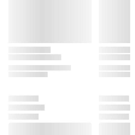
slangehoved og mørkfarvet slangeende.