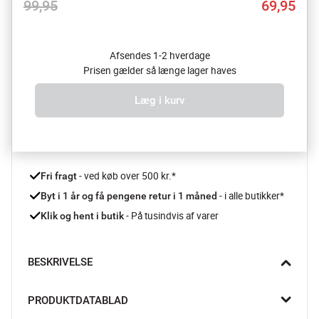
99,95
69,95
Afsendes 1-2 hverdage
Prisen gælder så længe lager haves
Læg i kurv
 - ved køb over 500 kr.*
Fri fragt
- i alle butikker*
Byt i 1 år og få pengene retur i 1 måned 
 - På tusindvis af varer
Klik og hent i butik
BESKRIVELSE
Slangekoblingssættet fra Gardena sikrer dig en nem og 
PRODUKTDATABLAD
problemfri udskiftning af vandingstilbehør.
