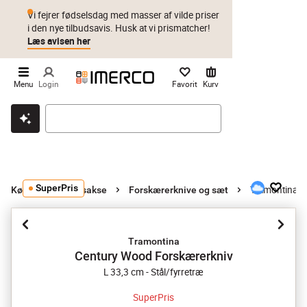
Vi fejrer fødselsdag med masser af vilde priser
i den nye tilbudsavis. Husk at vi prismatcher!
Læs avisen her
Menu
Login
Favorit
Kurv
Klik & hent
Byt i 1 år
Prismatch
SuperPris
Tramontina C
Køkkenknive og sakse
Forskærerknive og sæt
Tramontina
Century Wood Forskærerkniv
L 33,3 cm - Stål/fyrretræ
SuperPris