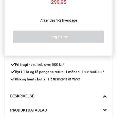
299,95
Afsendes 1-2 hverdage
Læg i kurv
 - ved køb over 500 kr.*
Fri fragt
- i alle butikker*
Byt i 1 år og få pengene retur i 1 måned 
 - På tusindvis af varer
Klik og hent i butik
BESKRIVELSE
Century Wood Forskærerkniven fra Tramontina er din allierede, 
PRODUKTDATABLAD
når store kødudskæringer skal præsenteres. Elegant og 
præcis – ideel til både hverdagsmiddage og festlige 