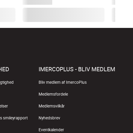
HED
IMERCOPLUS - BLIV MEDLEM
gtighed
Bliv medlem af ImercoPlus
Medlemsfordele
elser
Medlemsvilkår
s smileyrapport
Nyhedsbrev
Eventkalender