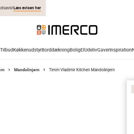
udsavis!
Læs avisen her
Tilbud
Køkkenudstyr
Borddækning
Bolig
El
Udeliv
Gaver
Inspiration
Timm Vladimir Kitchen Mandolinjern
ern
Mandolinjern