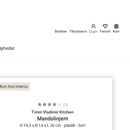
Butikker
Tilbudsavis
Login
Favorit
Kurv
Nyheder
Kun hos Imerco
(
7
)
Timm Vladimir Kitchen
Mandolinjern
H 16,5 x B 14 x L 36 cm - plastik - Sort