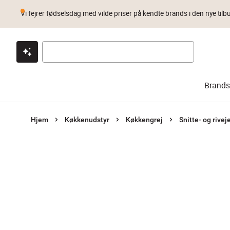
Vi fejrer fødselsdag med vilde priser på kendte brands i den nye tilb
Klik & hent
Byt i 1 år
Prismatch
Brands
Hjem
Køkkenudstyr
Køkkengrej
Snitte- og rivej