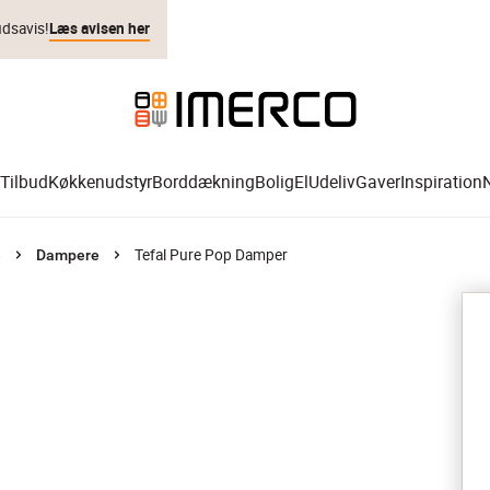
udsavis!
Læs avisen her
Tilbud
Køkkenudstyr
Borddækning
Bolig
El
Udeliv
Gaver
Inspiration
Tefal Pure Pop Damper
e
Dampere