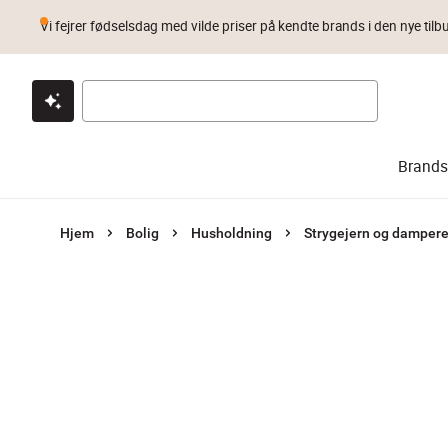
Vi fejrer fødselsdag med vilde priser på kendte brands i den nye tilb
Klik & hent
Byt i 1 år
Prismatch
Brands
Hjem
Bolig
Husholdning
Strygejern og damper