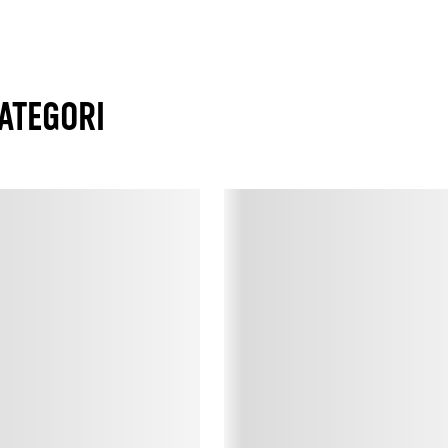
t
s
h
v
h
ATEGORI
o
P
P
h
k
m
T
T
i
p
l