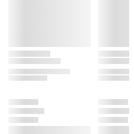
på innovation og udvikling af løsninger, der gør det lettere at 
lave mad og leve praktisk i hjemmet.