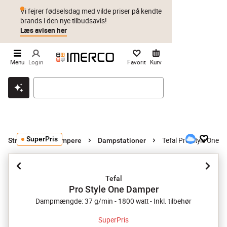
Vi fejrer fødselsdag med vilde priser på kendte
brands i den nye tilbudsavis!
Læs avisen her
Menu
Login
Favorit
Kurv
Klik & hent
Byt i 1 år
Prismatch
SuperPris
Tefal Pro Style One 
Strygejern og dampere
Dampstationer
Tefal
Pro Style One Damper
Dampmængde: 37 g/min - 1800 watt - Inkl. tilbehør
SuperPris