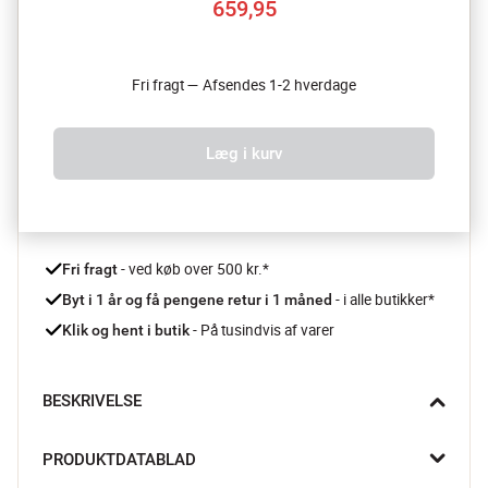
659,95
Fri fragt — Afsendes 1-2 hverdage
Læg i kurv
 - ved køb over 500 kr.*
Fri fragt
- i alle butikker*
Byt i 1 år og få pengene retur i 1 måned 
 - På tusindvis af varer
Klik og hent i butik
BESKRIVELSE
Pro Style One damperen fra Tefal giver dig effektiv og skånsom 
PRODUKTDATABLAD
tøjpleje helt uden strygebræt eller stress.
