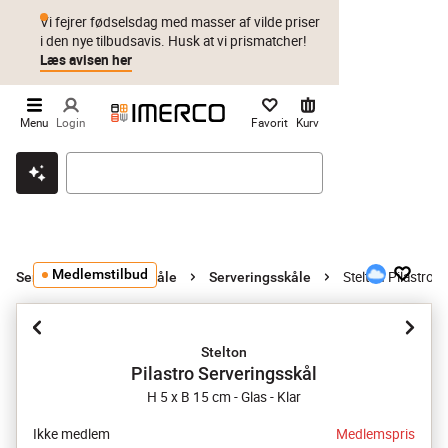
Vi fejrer fødselsdag med masser af vilde priser
i den nye tilbudsavis. Husk at vi prismatcher!
Læs avisen her
Menu
Login
Favorit
Kurv
Klik & hent
Byt i 1 år
Prismatch
Medlemstilbud
Stelton Pilastro 
Serverings- og salatskåle
Serveringsskåle
Stelton
Pilastro Serveringsskål
H 5 x B 15 cm - Glas - Klar
Ikke medlem
Medlemspris