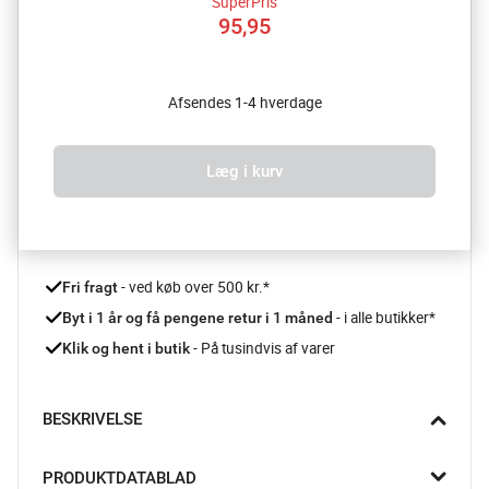
SuperPris
95,95
Afsendes 1-4 hverdage
Læg i kurv
 - ved køb over 500 kr.*
Fri fragt
- i alle butikker*
Byt i 1 år og få pengene retur i 1 måned 
 - På tusindvis af varer
Klik og hent i butik
BESKRIVELSE
Er du til en enkel, nordisk og rå borddækning, skal du dække 
PRODUKTDATABLAD
bordet med Emma serien fra Stelton. I serien findes denne 