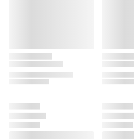
både hverdag og hyggelige stunder.

Stelton

Siden 1960 har Stelton forenet æstetik og funktionalitet i tidløst 
design, der bringer skønhed ind i hverdagen. Med rødder i den 
skandinaviske designtradition skaber Stelton produkter, der 
holder – både i kvalitet og udtryk – så de kan nydes i 
generationer.

Gennem samarbejder med internationale designere og 
arkitekter har Stelton sat sit præg på moderne designhistorie 
med et design-DNA, hvor funktionalitet og elegance går hånd i 
hånd