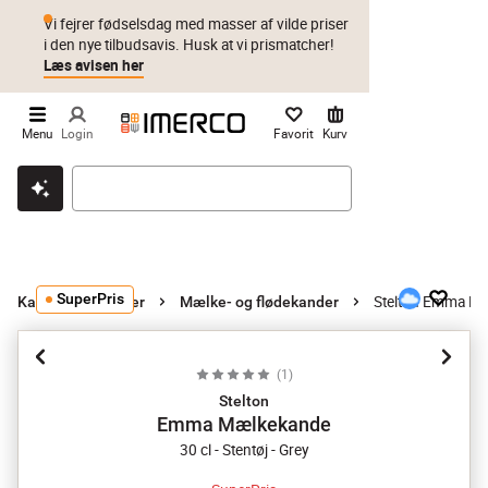
Vi fejrer fødselsdag med masser af vilde priser
i den nye tilbudsavis. Husk at vi prismatcher!
Læs avisen her
Menu
Login
Favorit
Kurv
Klik & hent
Byt i 1 år
Prismatch
SuperPris
Stelton Emma M
Kander og karafler
Mælke- og flødekander
(
1
)
Stelton
Emma Mælkekande
30 cl - Stentøj - Grey