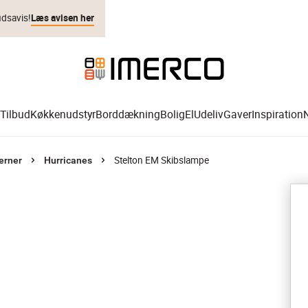
udsavis!
Læs avisen her
Tilbud
Køkkenudstyr
Borddækning
Bolig
El
Udeliv
Gaver
Inspiration
Stelton EM Skibslampe
erner
Hurricanes