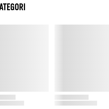
ATEGORI
E
s
1
v
b
E
E
d
s
b
s
d
d
k
S
S
t
r
p
n