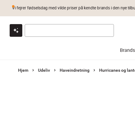
Vi fejrer fødselsdag med vilde priser på kendte brands i den nye tilb
Klik & hent
Byt i 1 år
Prismatch
Brands
Hjem
Udeliv
Haveindretning
Hurricanes og lant