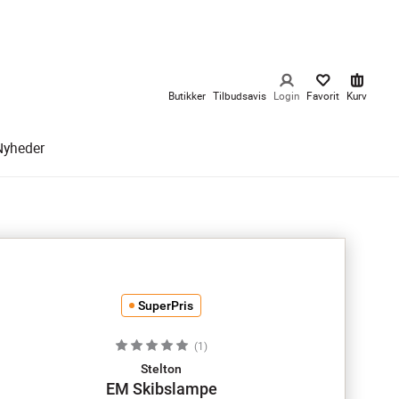
Butikker
Tilbudsavis
Login
Favorit
Kurv
Nyheder
SuperPris
(
1
)
Stelton
EM Skibslampe