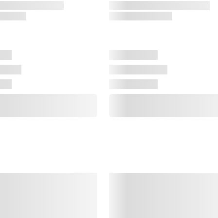
G
a
m
h