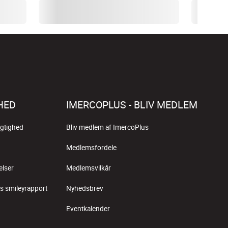
HED
IMERCOPLUS - BLIV MEDLEM
gtighed
Bliv medlem af ImercoPlus
Medlemsfordele
elser
Medlemsvilkår
s smileyrapport
Nyhedsbrev
Eventkalender