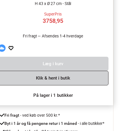
H 43 x Ø 27 cm - Stål
SuperPris
3758,95
Fri fragt — Afsendes 1-4 hverdage
Læg i kurv
Klik & hent i butik
På lager i 1 butikker
 - ved køb over 500 kr.*
Fri fragt
- i alle butikker*
Byt i 1 år og få pengene retur i 1 måned 