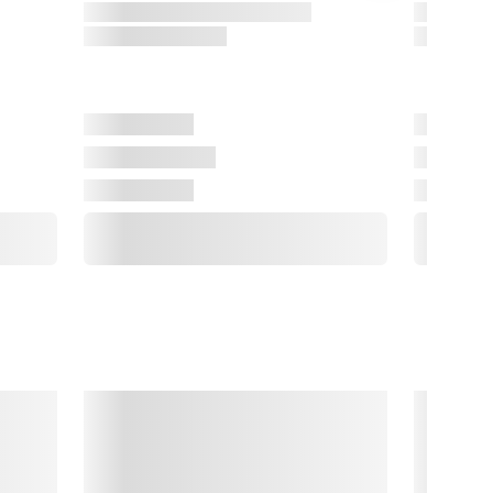
ennem samarbejder med internationale designere og 
rkitekter har Stelton sat sit præg på moderne designhistorie 
ed et design-DNA, hvor funktionalitet og elegance går hånd i 
ånd