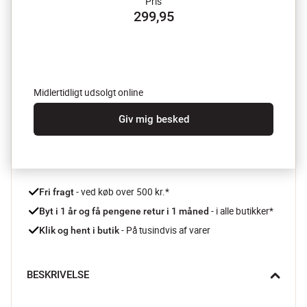
Pris
299,95
Midlertidligt udsolgt online
Giv mig besked
 - ved køb over 500 kr.*
Fri fragt
- i alle butikker*
Byt i 1 år og få pengene retur i 1 måned 
 - På tusindvis af varer
Klik og hent i butik
BESKRIVELSE
Håndtér dit kød som en professionel med Bull Fork 