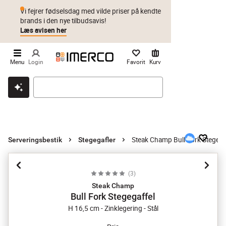
Vi fejrer fødselsdag med vilde priser på kendte
brands i den nye tilbudsavis!
Læs avisen her
Menu
Login
Favorit
Kurv
Klik & hent
Byt i 1 år
Prismatch
Steak Champ Bull Fork Stegega
Serveringsbestik
Stegegafler
(
3
)
Steak Champ
Bull Fork Stegegaffel
H 16,5 cm - Zinklegering - Stål