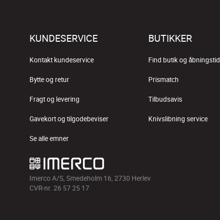
KUNDESERVICE
BUTIKKER
Kontakt kundeservice
Find butik og åbningstid
Bytte og retur
Prismatch
Fragt og levering
Tilbudsavis
Gavekort og tilgodebeviser
Knivslibning service
Se alle emner
Imerco A/S, Smedeholm 16, 2730 Herlev
CVR-nr. 26 57 25 17