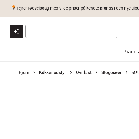
Vi fejrer fødselsdag med vilde priser på kendte brands i den nye tilb
Klik & hent
Byt i 1 år
Prismatch
Brands
Sta
Hjem
Køkkenudstyr
Ovnfast
Stegesøer