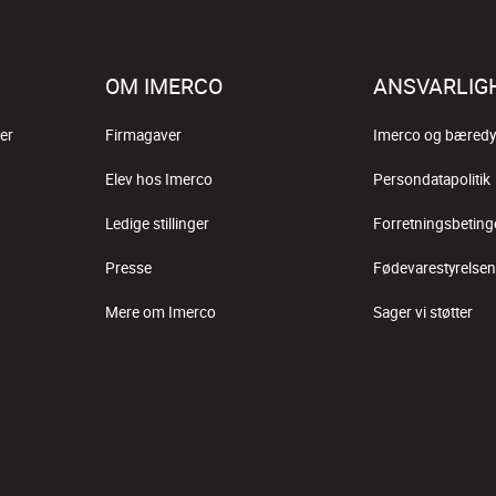
OM IMERCO
ANSVARLIG
er
Firmagaver
Imerco og bæredy
Elev hos Imerco
Persondatapolitik
Ledige stillinger
Forretningsbeting
Presse
Fødevarestyrelsen
Mere om Imerco
Sager vi støtter