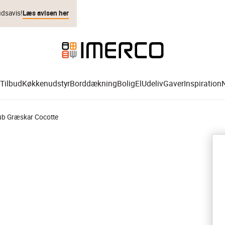
udsavis!
Læs avisen her
Tilbud
Køkkenudstyr
Borddækning
Bolig
El
Udeliv
Gaver
Inspiration
ub Græskar Cocotte