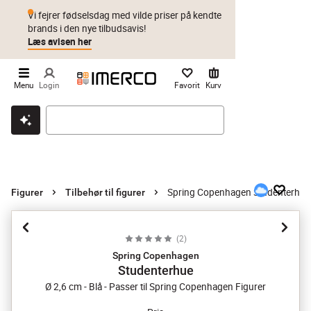
Vi fejrer fødselsdag med vilde priser på kendte
brands i den nye tilbudsavis!
Læs avisen her
Menu
Login
Favorit
Kurv
Klik & hent
Byt i 1 år
Prismatch
Spring Copenhagen Studenterhue
Figurer
Tilbehør til figurer
(
2
)
Spring Copenhagen
Studenterhue
Ø 2,6 cm - Blå - Passer til Spring Copenhagen Figurer