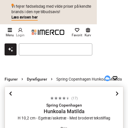
Vi fejrer fødselsdag med vilde priser på kendte
brands i den nye tilbudsavis!
Læs avisen her
Menu
Login
Favorit
Kurv
Klik & hent
Byt i 1 år
Prismatch
Spring Copenhagen Hunkoala Matilda
Figurer
Dyrefigurer
(
17
)
Spring Copenhagen
Hunkoala Matilda
H 10,2 cm - Egetræ/asketræ - Med broderet tekstilflag