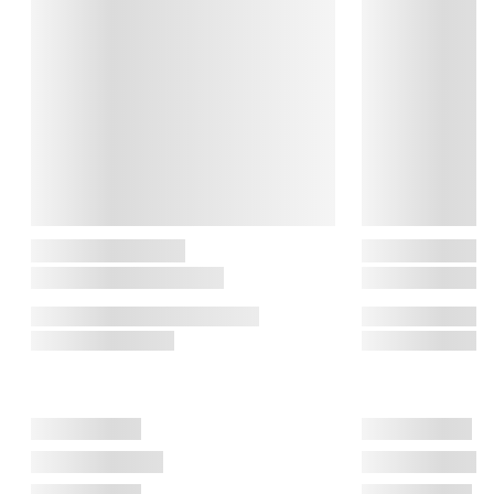
masser af glæde ind i hjemmet. 

Hvis du skulle opleve at træet over tid bliver tørt, så kan du give 
koalaen lidt olie eller bivoks.

Spring Copenhagen

Spring Copenhagen forener skandinavisk designtradition med 
en kærlighed til godt håndværk. Deres designere skaber mere 
end bare smukke gaver – de skaber tidløse favoritter, der 
vækker nysgerrighed og glæde. Med sans for detaljen og et 
strejf af poesi, kan deres produkter nemt blive til elskede 
klassikere, der går i arv fra generation til generation.