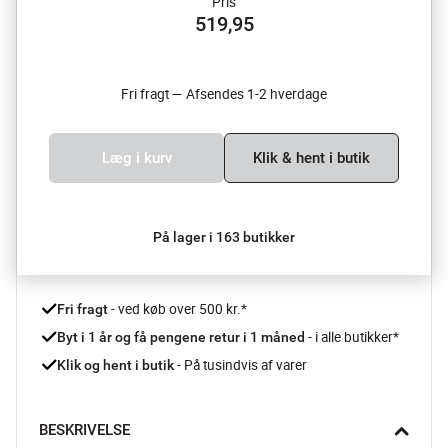
Pris
519,95
Fri fragt — Afsendes 1-2 hverdage
Læg i kurv
Klik & hent i butik
På lager i 163 butikker
 - ved køb over 500 kr.*
Fri fragt
- i alle butikker*
Byt i 1 år og få pengene retur i 1 måned 
 - På tusindvis af varer
Klik og hent i butik
BESKRIVELSE