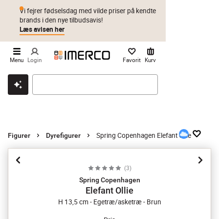
Vi fejrer fødselsdag med vilde priser på kendte
brands i den nye tilbudsavis!
Læs avisen her
Menu
Login
Favorit
Kurv
Klik & hent
Byt i 1 år
Prismatch
Spring Copenhagen Elefant Ollie
Figurer
Dyrefigurer
(
3
)
Spring Copenhagen
Elefant Ollie
H 13,5 cm - Egetræ/asketræ - Brun