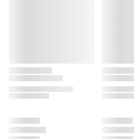
strejf af poesi, kan deres produkter nemt blive til elskede 
klassikere, der går i arv fra generation til generation.