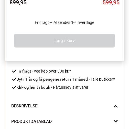
899,95
599,95
Fri fragt — Afsendes 1-4 hverdage
Læg i kurv
 - ved køb over 500 kr.*
Fri fragt
- i alle butikker*
Byt i 1 år og få pengene retur i 1 måned 
 - På tusindvis af varer
Klik og hent i butik
BESKRIVELSE
Skytten er energisk, frihedssøgende og altid på jagt efter nye 
PRODUKTDATABLAD
oplevelser. Skytten er derudover enorm nysgerrig og 
videbegærlig.
