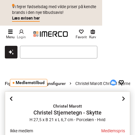
Vi fejrer fødselsdag med vilde priser på kendte
brands i den nye tilbudsavis!
Læs avisen her
Menu
Login
Favorit
Kurv
Klik & hent
Byt i 1 år
Prismatch
Medlemstilbud
Christel Marott Christel Stjernete
Figurer
Stjernetegnsfigurer
Christel Marott
Christel Stjernetegn - Skytte
H 27,5 x B 21 x L 6,7 cm - Porcelæn - Hvid
Ikke medlem
Medlemspris