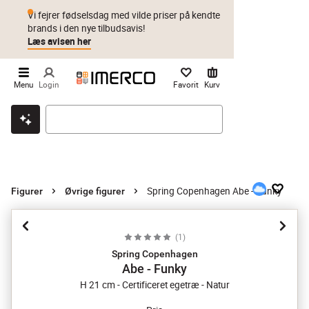
Vi fejrer fødselsdag med vilde priser på kendte
brands i den nye tilbudsavis!
Læs avisen her
Menu
Login
Favorit
Kurv
Klik & hent
Byt i 1 år
Prismatch
Spring Copenhagen Abe - Funky
Figurer
Øvrige figurer
(
1
)
Spring Copenhagen
Abe - Funky
H 21 cm - Certificeret egetræ - Natur