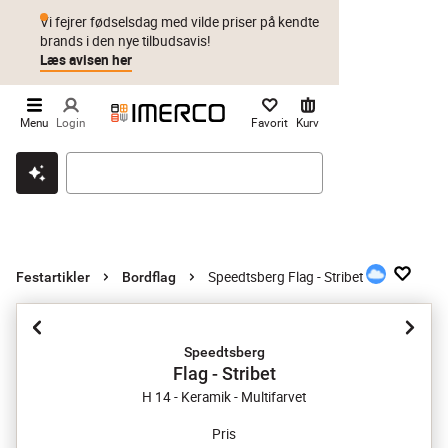
Vi fejrer fødselsdag med vilde priser på kendte
brands i den nye tilbudsavis!
Læs avisen her
Menu
Login
Favorit
Kurv
Klik & hent
Byt i 1 år
Prismatch
Speedtsberg Flag - Stribet
Festartikler
Bordflag
Speedtsberg
Flag - Stribet
H 14 - Keramik - Multifarvet
Pris