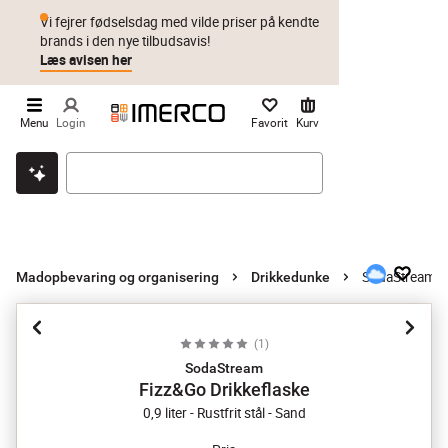
Vi fejrer fødselsdag med vilde priser på kendte
brands i den nye tilbudsavis!
Læs avisen her
Menu
Login
Favorit
Kurv
Klik & hent
Byt i 1 år
Prismatch
SodaStream Fi
Madopbevaring og organisering
Drikkedunke
(
1
)
SodaStream
Fizz&Go Drikkeflaske
0,9 liter - Rustfrit stål - Sand