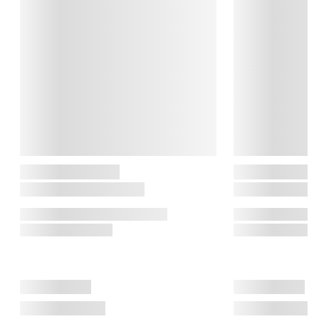
drikke derhjemme – hurtigt, smagfuldt og uden engangsplast. 
Med genopfyldelige flasker og kulsyrepatroner forvandler 
brandet helt almindeligt vand til danskvand og sodavand på få 
sekunder.

Det handler om frihed, bæredygtighed og god smag – hver 
dag, i dit eget køkken.