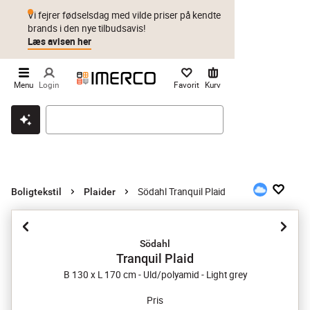
Vi fejrer fødselsdag med vilde priser på kendte
brands i den nye tilbudsavis!
Læs avisen her
Menu
Login
Favorit
Kurv
Klik & hent
Byt i 1 år
Prismatch
Södahl Tranquil Plaid
Boligtekstil
Plaider
Södahl
Tranquil Plaid
B 130 x L 170 cm - Uld/polyamid - Light grey
Pris