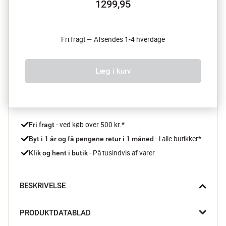
1299,95
Fri fragt — Afsendes 1-4 hverdage
Læg i kurv
 - ved køb over 500 kr.*
Fri fragt
- i alle butikker*
Byt i 1 år og få pengene retur i 1 måned 
 - På tusindvis af varer
Klik og hent i butik
BESKRIVELSE
Uanset om du svøber dig ind i den på en kølig aften eller bruger 
PRODUKTDATABLAD
den dekorativt  i dit hjem, vil Tranquil plaiden fra Södahl løfte dit 
interiør med sin simple elegance og hyggelige charme.
