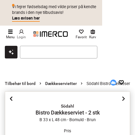
Vi fejrer fødselsdag med vilde priser på kendte
brands i den nye tilbudsavis!
Læs avisen her
Menu
Login
Favorit
Kurv
Klik & hent
Byt i 1 år
Prismatch
Södahl Bistro Dækkeserviet
Tilbehør til bord
Dækkeservietter
Södahl
Bistro Dækkeserviet - 2 stk
B 33 x L 48 cm - Bomuld - Brun
Pris