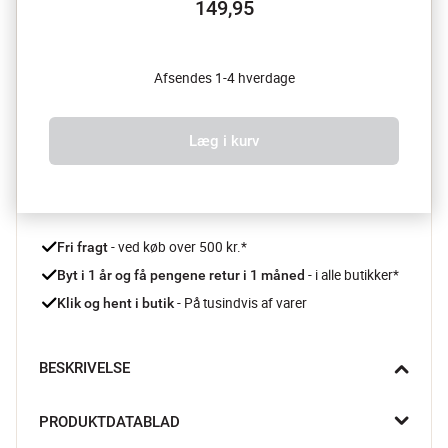
149,95
Afsendes 1-4 hverdage
Læg i kurv
 - ved køb over 500 kr.*
Fri fragt
- i alle butikker*
Byt i 1 år og få pengene retur i 1 måned 
 - På tusindvis af varer
Klik og hent i butik
BESKRIVELSE
Bring hyggen hjem til middagsbordet og skab hyggelige 
PRODUKTDATABLAD
måltider og kaffepauser med disse Bistro dækkeservietter fra 
Södahl. Disse dækkeservietter er prydet med charmerende 