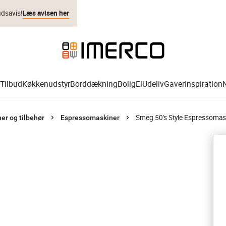
udsavis!
Læs avisen her
Tilbud
Køkkenudstyr
Borddækning
Bolig
El
Udeliv
Gaver
Inspiration
Smeg 50's Style Espressomas
er og tilbehør
Espressomaskiner