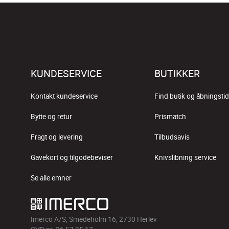
KUNDESERVICE
BUTIKKER
Kontakt kundeservice
Find butik og åbningstid
Bytte og retur
Prismatch
Fragt og levering
Tilbudsavis
Gavekort og tilgodebeviser
Knivslibning service
Se alle emner
Imerco A/S, Smedeholm 16, 2730 Herlev