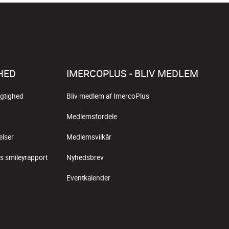
HED
IMERCOPLUS - BLIV MEDLEM
gtighed
Bliv medlem af ImercoPlus
Medlemsfordele
elser
Medlemsvilkår
s smileyrapport
Nyhedsbrev
Eventkalender