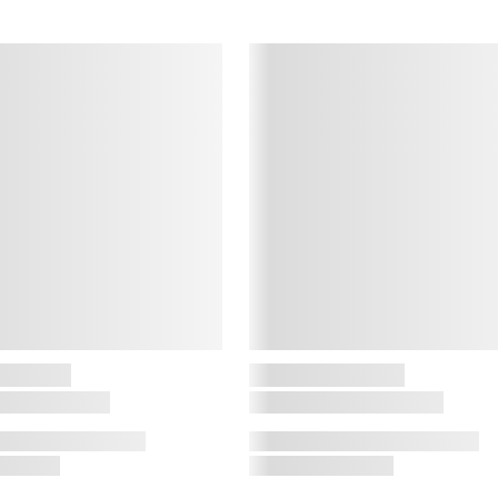
N
E
r
s
k
o
5
I
h
R
5
u
h
p
5
S
r
f
B
g