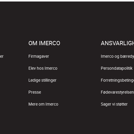
OM IMERCO
ANSVARLIG
er
Firmagaver
Imerco og bæredy
Elev hos Imerco
Persondatapolitik
Ledige stillinger
Forretningsbeting
Presse
Fødevarestyrelsen
Mere om Imerco
Sager vi støtter