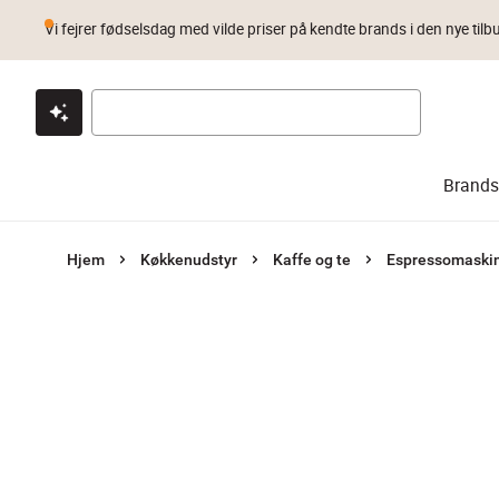
Vi fejrer fødselsdag med vilde priser på kendte brands i den nye tilb
Klik & hent
Byt i 1 år
Prismatch
Brands
Hjem
Køkkenudstyr
Kaffe og te
Espressomaskin