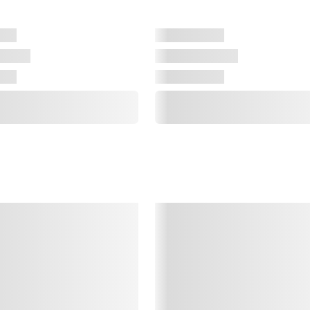
S
S
f
i
k
n