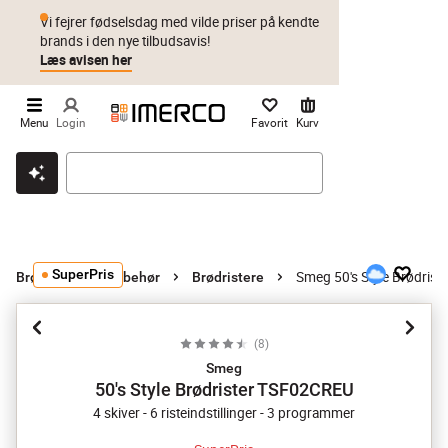
Vi fejrer fødselsdag med vilde priser på kendte
brands i den nye tilbudsavis!
Læs avisen her
Menu
Login
Favorit
Kurv
Klik & hent
Byt i 1 år
Prismatch
SuperPris
Smeg 50's Style Brødris
Brødristere og tilbehør
Brødristere
(
8
)
Smeg
50's Style Brødrister TSF02CREU
4 skiver - 6 risteindstillinger - 3 programmer