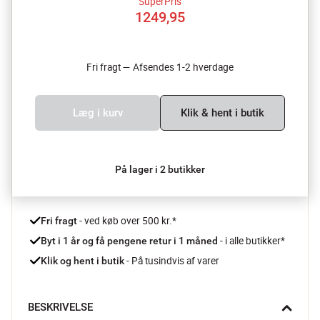
SuperPris
1249,95
Fri fragt — Afsendes 1-2 hverdage
Læg i kurv
Klik & hent i butik
På lager i 2 butikker
 - ved køb over 500 kr.*
Fri fragt
- i alle butikker*
Byt i 1 år og få pengene retur i 1 måned 
 - På tusindvis af varer
Klik og hent i butik
BESKRIVELSE