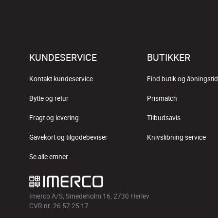
KUNDESERVICE
BUTIKKER
Kontakt kundeservice
Find butik og åbningstid
Bytte og retur
Prismatch
Fragt og levering
Tilbudsavis
Gavekort og tilgodebeviser
Knivslibning service
Se alle emner
Imerco A/S, Smedeholm 16, 2730 Herlev
CVR-nr. 26 57 25 17