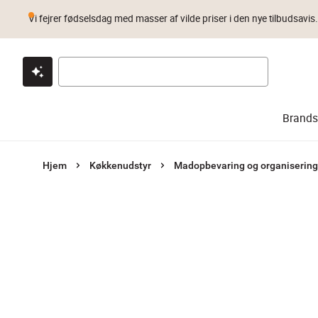
Vi fejrer fødselsdag med masser af vilde priser i den nye tilbudsavis
Klik & hent
Byt i 1 år
Prismatch
Brands
Hjem
Køkkenudstyr
Madopbevaring og organisering