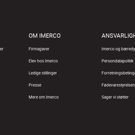
OM IMERCO
ANSVARLIG
er
Firmagaver
Imerco og bæredy
Elev hos Imerco
Persondatapolitik
Ledige stillinger
Forretningsbeting
Presse
Fødevarestyrelsen
Mere om Imerco
Sager vi støtter