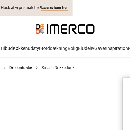
. Husk at vi prismatcher!
Læs avisen her
Tilbud
Køkkenudstyr
Borddækning
Bolig
El
Udeliv
Gaver
Inspiration
Smash Drikkedunk
Drikkedunke