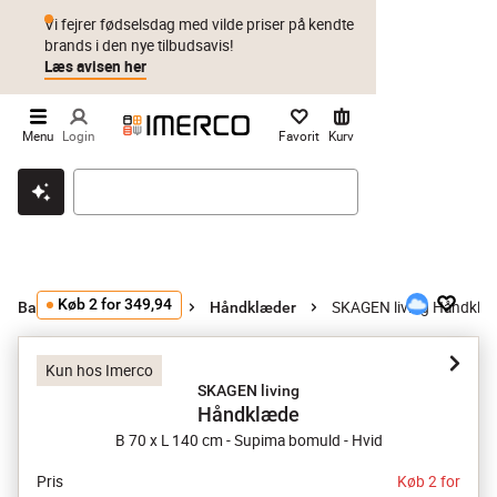
Vi fejrer fødselsdag med vilde priser på kendte
brands i den nye tilbudsavis!
Læs avisen her
Menu
Login
Favorit
Kurv
Klik & hent
Byt i 1 år
Prismatch
Køb 2 for 349,94
SKAGEN living Håndklæ
Badeværelsestilbehør
Håndklæder
Kun hos Imerco
SKAGEN living
Håndklæde
B 70 x L 140 cm - Supima bomuld - Hvid
Pris
Køb 2 for