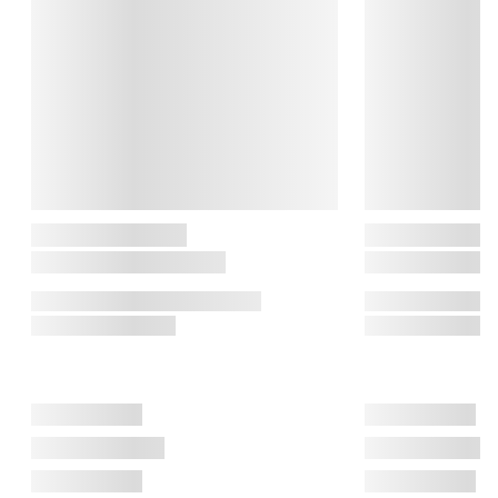
referencer til havet, naturen og det sociale liv minder os om 
Danmarks nordligste perle, Skagen.