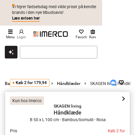
Vi fejrer fødselsdag med vilde priser på kendte
brands i den nye tilbudsavis!
Læs avisen her
Menu
Login
Favorit
Kurv
Klik & hent
Byt i 1 år
Prismatch
Køb 2 for 179,94
SKAGEN living Håndklæ
Badeværelsestilbehør
Håndklæder
Kun hos Imerco
SKAGEN living
Håndklæde
B 50 x L 100 cm - Bambus/bomuld - Rosa
Pris
Køb 2 for