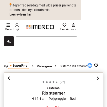
Vi fejrer fødselsdag med vilde priser på kendte
brands i den nye tilbudsavis!
Læs avisen her
Menu
Login
Favorit
Kurv
Klik & hent
Byt i 1 år
Prismatch
SuperPris
Sistema Ris steamer
Køkkenmaskiner
Riskogere
(
22
)
Sistema
Ris steamer
H 16,4 cm - Polypropylen - Rød