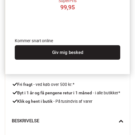
SuperPris
99,95
Kommer snart online
Giv mig besked
 - ved køb over 500 kr.*
Fri fragt
- i alle butikker*
Byt i 1 år og få pengene retur i 1 måned 
 - På tusindvis af varer
Klik og hent i butik
BESKRIVELSE
Microwave Steamer serien fra Sistema er udviklet specielt til 