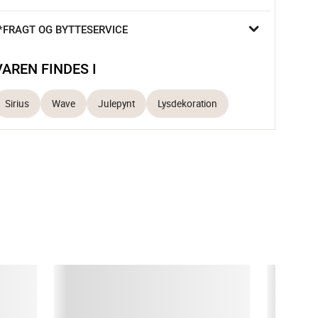
er lyser op med et naturligt, varmt lys.

*FRAGT OG BYTTESERVICE
Mundblæst glas 
Bruger 1 x AAA batteri (medfølger ikke)
VAREN FINDES I
Sirius
Wave
Julepynt
Lysdekoration