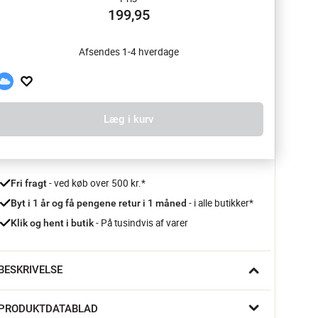
199,95
Afsendes 1-4 hverdage
Læg i kurv
 - ved køb over 500 kr.*
Fri fragt
- i alle butikker*
Byt i 1 år og få pengene retur i 1 måned 
 - På tusindvis af varer
Klik og hent i butik
BESKRIVELSE
et fine Wave LED hjerte fra Sirius vil pynte på juletræet eller i 
PRODUKTDATABLAD
indueskarmen. Det håndpustede glashjerte har små LED lys, 