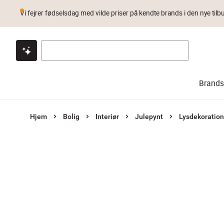
Vi fejrer fødselsdag med vilde priser på kendte brands i den nye tilb
Klik & hent
Byt i 1 år
Prismatch
Brands
Hjem
Bolig
Interiør
Julepynt
Lysdekoration