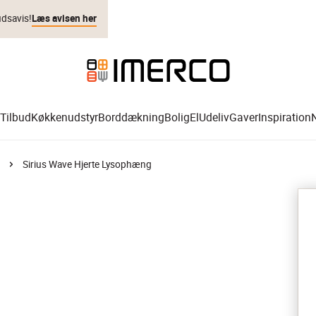
udsavis!
Læs avisen her
Tilbud
Køkkenudstyr
Borddækning
Bolig
El
Udeliv
Gaver
Inspiration
Sirius Wave Hjerte Lysophæng