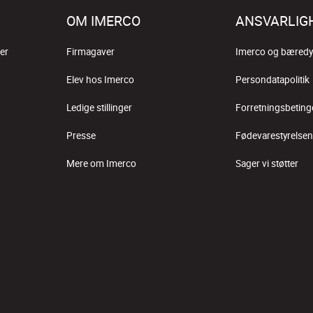
OM IMERCO
ANSVARLIG
er
Firmagaver
Imerco og bæredy
Elev hos Imerco
Persondatapolitik
Ledige stillinger
Forretningsbeting
Presse
Fødevarestyrelsen
Mere om Imerco
Sager vi støtter